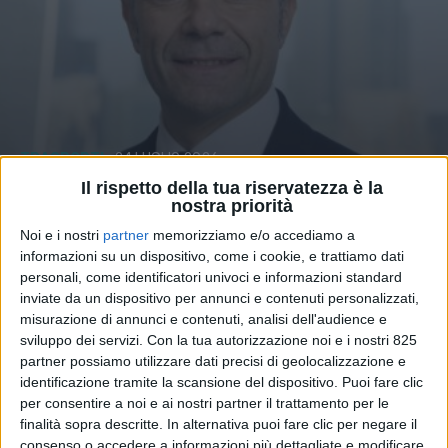
TRASPORTI
24 LUGLIO 2026
Giorgio Buffa nuovo
Il rispetto della tua riservatezza è la
nostra priorità
presidente Trasporti e
Noi e i nostri
partner
memorizziamo e/o accediamo a
Logistica di Confindustria
informazioni su un dispositivo, come i cookie, e trattiamo dati
personali, come identificatori univoci e informazioni standard
Ancona
inviate da un dispositivo per annunci e contenuti personalizzati,
misurazione di annunci e contenuti, analisi dell'audience e
sviluppo dei servizi.
Con la tua autorizzazione noi e i nostri 825
partner possiamo utilizzare dati precisi di geolocalizzazione e
identificazione tramite la scansione del dispositivo. Puoi fare clic
per consentire a noi e ai nostri partner il trattamento per le
finalità sopra descritte. In alternativa puoi fare clic per negare il
consenso o accedere a informazioni più dettagliate e modificare