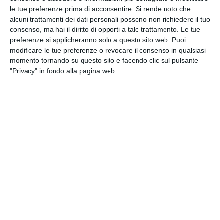
le tue preferenze prima di acconsentire.
Si rende noto che
alcuni trattamenti dei dati personali possono non richiedere il tuo
consenso, ma hai il diritto di opporti a tale trattamento. Le tue
preferenze si applicheranno solo a questo sito web. Puoi
modificare le tue preferenze o revocare il consenso in qualsiasi
TRASPORTI
momento tornando su questo sito e facendo clic sul pulsante
15 GIUGNO 2026
"Privacy" in fondo alla pagina web.
Pietro Vavassori confermato presidente di
Alsea per un altro mandato
POLITICA