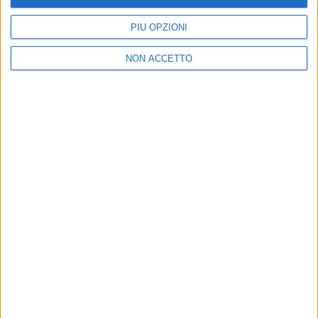
L’associazione Alis ha
Interporto Padova chiude un
confermato ancora Guido
ottimo 2023 e cambia
PIÙ OPZIONI
Grimaldi alla presidenza
presidente
NON ACCETTO
POLITICA
LE ALTRE NEWS
23 FEBBRAIO 2024
6 LUGLIO 2022
Nominato il nuovo
Carlo De Ruvo eletto nuovo
presidente di Fercargo
presidente di Confetra