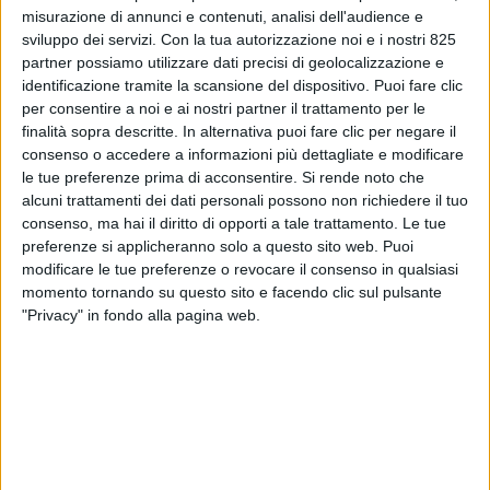
misurazione di annunci e contenuti, analisi dell'audience e
sviluppo dei servizi.
Con la tua autorizzazione noi e i nostri 825
partner possiamo utilizzare dati precisi di geolocalizzazione e
identificazione tramite la scansione del dispositivo. Puoi fare clic
per consentire a noi e ai nostri partner il trattamento per le
finalità sopra descritte. In alternativa puoi fare clic per negare il
consenso o accedere a informazioni più dettagliate e modificare
le tue preferenze prima di acconsentire.
Si rende noto che
alcuni trattamenti dei dati personali possono non richiedere il tuo
LE ALTRE NEWS
25 GENNAIO 2023
consenso, ma hai il diritto di opporti a tale trattamento. Le tue
Attacco hacker al ‘nuovo’
preferenze si applicheranno solo a questo sito web. Puoi
modificare le tue preferenze o revocare il consenso in qualsiasi
magazzino Benetton per l’e-
momento tornando su questo sito e facendo clic sul pulsante
commerce
"Privacy" in fondo alla pagina web.
VUOI RICEVERE AGGIORNAMENTI SUI