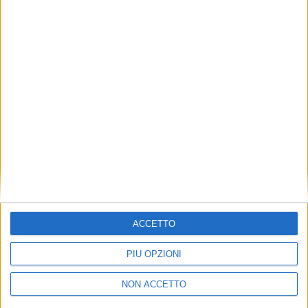
TUOI TOPICS PREFERITI OGNI
GIORNO?
ISCRIVITI
Dichiaro di aver letto e compreso l'informativa sulla privacy e
di dare il mio consenso alla ricezione di promozioni commerciali
ed informative.
Vedi POLITICA SULLA PRIVACY.
ACCETTO
PIÙ OPZIONI
NON ACCETTO