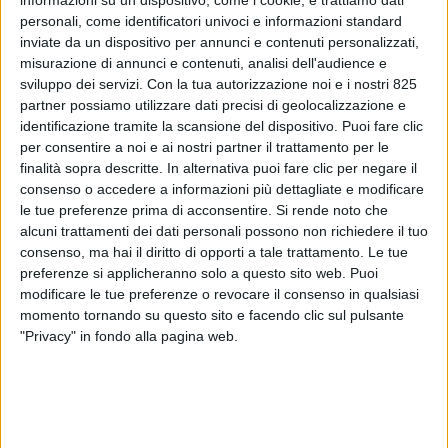
personali, come identificatori univoci e informazioni standard
inviate da un dispositivo per annunci e contenuti personalizzati,
misurazione di annunci e contenuti, analisi dell'audience e
sviluppo dei servizi.
Con la tua autorizzazione noi e i nostri 825
partner possiamo utilizzare dati precisi di geolocalizzazione e
identificazione tramite la scansione del dispositivo. Puoi fare clic
per consentire a noi e ai nostri partner il trattamento per le
TRASPORTI
8 GIUGNO 2026
finalità sopra descritte. In alternativa puoi fare clic per negare il
Ancora ai minimi termini la
consenso o accedere a informazioni più dettagliate e modificare
le tue preferenze prima di acconsentire.
Si rende noto che
produzione mondiale di
alcuni trattamenti dei dati personali possono non richiedere il tuo
carburante sostenibile per
consenso, ma hai il diritto di opporti a tale trattamento. Le tue
preferenze si applicheranno solo a questo sito web. Puoi
aviazione (Saf)
modificare le tue preferenze o revocare il consenso in qualsiasi
momento tornando su questo sito e facendo clic sul pulsante
"Privacy" in fondo alla pagina web.