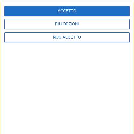
ISCRIVITI
ACCETTO
Dichiaro di aver letto e compreso l'informativa sulla privacy e
di dare il mio consenso alla ricezione di promozioni commerciali
PIÙ OPZIONI
ed informative.
Vedi POLITICA SULLA PRIVACY.
NON ACCETTO