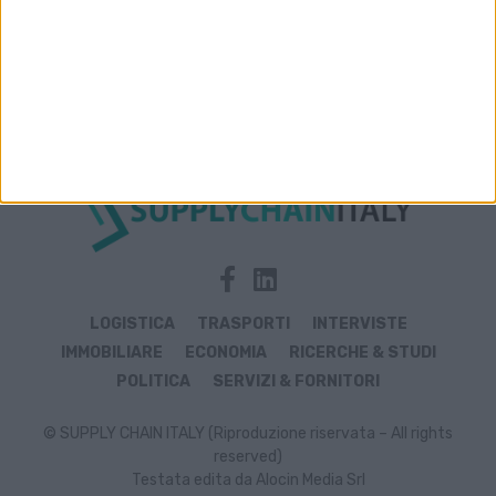
Archivio notizie di aviazione
LOGISTICA
TRASPORTI
INTERVISTE
IMMOBILIARE
ECONOMIA
RICERCHE & STUDI
POLITICA
SERVIZI & FORNITORI
© SUPPLY CHAIN ITALY (Riproduzione riservata – All rights
reserved)
Testata edita da Alocin Media Srl