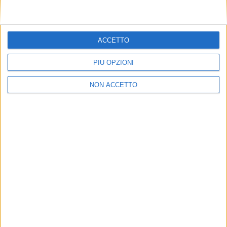
ACCETTO
PIÙ OPZIONI
NON ACCETTO
LE ALTRE NEWS
19 LUGLIO 2021
Nuovo collegamento intermodale di Cfi tra
Busto Arsizio e Ferentino (Frosinone)
VUOI RICEVERE AGGIORNAMENTI SUI
TUOI TOPICS PREFERITI OGNI
GIORNO?