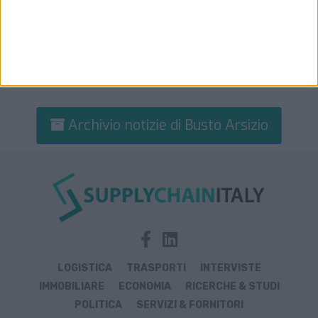
Archivio notizie di Busto Arsizio
LOGISTICA
TRASPORTI
INTERVISTE
IMMOBILIARE
ECONOMIA
RICERCHE & STUDI
POLITICA
SERVIZI & FORNITORI