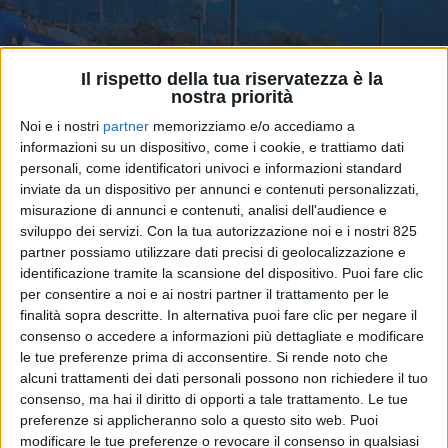
Il rispetto della tua riservatezza è la
nostra priorità
Noi e i nostri
partner
memorizziamo e/o accediamo a
informazioni su un dispositivo, come i cookie, e trattiamo dati
personali, come identificatori univoci e informazioni standard
inviate da un dispositivo per annunci e contenuti personalizzati,
TRASPORTI
8 AGOSTO 2025
misurazione di annunci e contenuti, analisi dell'audience e
Hupac potenzia il
sviluppo dei servizi.
Con la tua autorizzazione noi e i nostri 825
collegamento Busto Arsizio –
partner possiamo utilizzare dati precisi di geolocalizzazione e
identificazione tramite la scansione del dispositivo. Puoi fare clic
Basilea
per consentire a noi e ai nostri partner il trattamento per le
finalità sopra descritte. In alternativa puoi fare clic per negare il
consenso o accedere a informazioni più dettagliate e modificare
le tue preferenze prima di acconsentire.
Si rende noto che
alcuni trattamenti dei dati personali possono non richiedere il tuo
consenso, ma hai il diritto di opporti a tale trattamento. Le tue
preferenze si applicheranno solo a questo sito web. Puoi
modificare le tue preferenze o revocare il consenso in qualsiasi