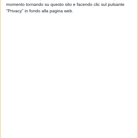
momento tornando su questo sito e facendo clic sul pulsante
"Privacy" in fondo alla pagina web.
TRASPORTI
12 OTTOBRE 2023
Partito un nuovo collegamento intermodale
fra Busto Arsizio e Frosinone
LE ALTRE NEWS