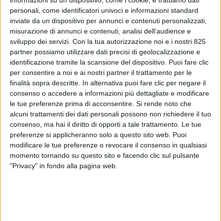
personali, come identificatori univoci e informazioni standard
inviate da un dispositivo per annunci e contenuti personalizzati,
misurazione di annunci e contenuti, analisi dell'audience e
sviluppo dei servizi.
Con la tua autorizzazione noi e i nostri 825
partner possiamo utilizzare dati precisi di geolocalizzazione e
identificazione tramite la scansione del dispositivo. Puoi fare clic
per consentire a noi e ai nostri partner il trattamento per le
finalità sopra descritte. In alternativa puoi fare clic per negare il
consenso o accedere a informazioni più dettagliate e modificare
IMMOBILIARE
24 GIUGNO 2026
le tue preferenze prima di acconsentire.
Si rende noto che
Cbre Im firma “la più grande
alcuni trattamenti dei dati personali possono non richiedere il tuo
operazione logistica mai
consenso, ma hai il diritto di opporti a tale trattamento. Le tue
preferenze si applicheranno solo a questo sito web. Puoi
registrata in Italia”
modificare le tue preferenze o revocare il consenso in qualsiasi
momento tornando su questo sito e facendo clic sul pulsante
"Privacy" in fondo alla pagina web.