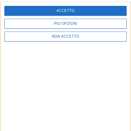
ISCRIVITI
ACCETTO
Dichiaro di aver letto e compreso l'informativa sulla privacy e
di dare il mio consenso alla ricezione di promozioni commerciali
PIÙ OPZIONI
ed informative.
Vedi POLITICA SULLA PRIVACY.
NON ACCETTO