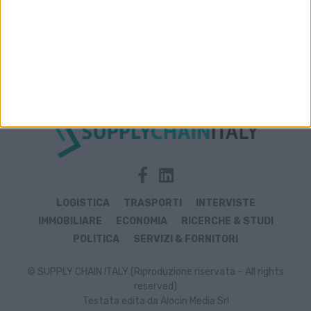
Archivio notizie di Cbre Im
LOGISTICA
TRASPORTI
INTERVISTE
IMMOBILIARE
ECONOMIA
RICERCHE & STUDI
POLITICA
SERVIZI & FORNITORI
© SUPPLY CHAIN ITALY (Riproduzione riservata – All rights
reserved)
Testata edita da Alocin Media Srl