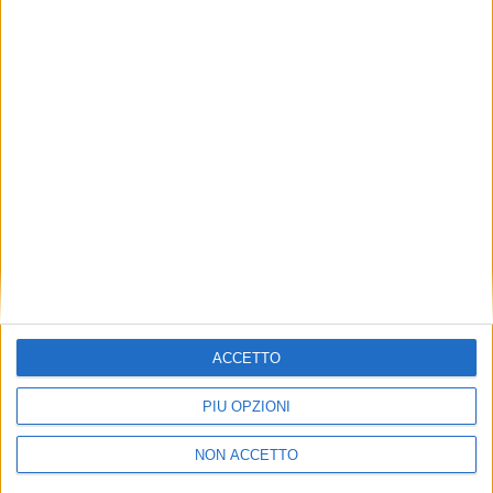
TUOI TOPICS PREFERITI OGNI
GIORNO?
ISCRIVITI
Dichiaro di aver letto e compreso l'informativa sulla privacy e
di dare il mio consenso alla ricezione di promozioni commerciali
ed informative.
Vedi POLITICA SULLA PRIVACY.
ACCETTO
PIÙ OPZIONI
NON ACCETTO