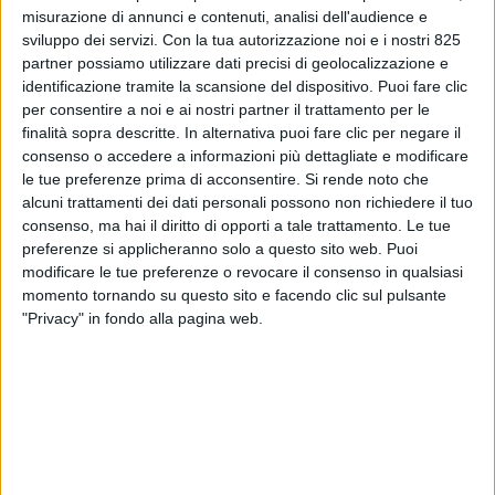
misurazione di annunci e contenuti, analisi dell'audience e
sviluppo dei servizi.
Con la tua autorizzazione noi e i nostri 825
partner possiamo utilizzare dati precisi di geolocalizzazione e
identificazione tramite la scansione del dispositivo. Puoi fare clic
per consentire a noi e ai nostri partner il trattamento per le
finalità sopra descritte. In alternativa puoi fare clic per negare il
consenso o accedere a informazioni più dettagliate e modificare
le tue preferenze prima di acconsentire.
Si rende noto che
alcuni trattamenti dei dati personali possono non richiedere il tuo
LOGISTICA
26 MAGGIO 2026
consenso, ma hai il diritto di opporti a tale trattamento. Le tue
Fruttital (Orsero) digitalizza
preferenze si applicheranno solo a questo sito web. Puoi
modificare le tue preferenze o revocare il consenso in qualsiasi
la supply chain del fresco con
momento tornando su questo sito e facendo clic sul pulsante
Cegeka
"Privacy" in fondo alla pagina web.
VUOI RICEVERE AGGIORNAMENTI SUI