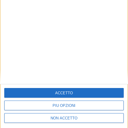
TUOI TOPICS PREFERITI OGNI
GIORNO?
ISCRIVITI
Dichiaro di aver letto e compreso l'informativa sulla privacy e
di dare il mio consenso alla ricezione di promozioni commerciali
ed informative.
Vedi POLITICA SULLA PRIVACY.
ACCETTO
PIÙ OPZIONI
NON ACCETTO