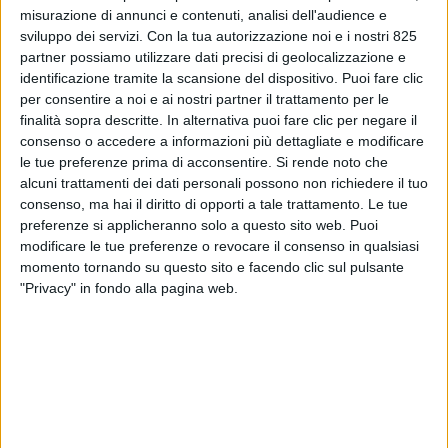
misurazione di annunci e contenuti, analisi dell'audience e
sviluppo dei servizi.
Con la tua autorizzazione noi e i nostri 825
partner possiamo utilizzare dati precisi di geolocalizzazione e
identificazione tramite la scansione del dispositivo. Puoi fare clic
per consentire a noi e ai nostri partner il trattamento per le
finalità sopra descritte. In alternativa puoi fare clic per negare il
consenso o accedere a informazioni più dettagliate e modificare
le tue preferenze prima di acconsentire.
Si rende noto che
alcuni trattamenti dei dati personali possono non richiedere il tuo
consenso, ma hai il diritto di opporti a tale trattamento. Le tue
preferenze si applicheranno solo a questo sito web. Puoi
POLITICA
15 MAGGIO 2026
modificare le tue preferenze o revocare il consenso in qualsiasi
Davide Bordoni confermato
momento tornando su questo sito e facendo clic sul pulsante
alla guida di Ram S.p.A.
"Privacy" in fondo alla pagina web.
VUOI RICEVERE AGGIORNAMENTI SUI