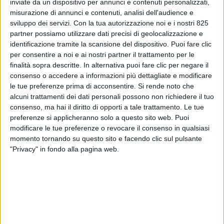
inviate da un dispositivo per annunci e contenuti personalizzati,
misurazione di annunci e contenuti, analisi dell'audience e
sviluppo dei servizi.
Con la tua autorizzazione noi e i nostri 825
partner possiamo utilizzare dati precisi di geolocalizzazione e
identificazione tramite la scansione del dispositivo. Puoi fare clic
per consentire a noi e ai nostri partner il trattamento per le
finalità sopra descritte. In alternativa puoi fare clic per negare il
consenso o accedere a informazioni più dettagliate e modificare
le tue preferenze prima di acconsentire.
Si rende noto che
alcuni trattamenti dei dati personali possono non richiedere il tuo
TRASPORTI
14 MAGGIO 2025
consenso, ma hai il diritto di opporti a tale trattamento. Le tue
Sotto il livello di guardia a
preferenze si applicheranno solo a questo sito web. Puoi
maggio (45,6%) la difficoltà
modificare le tue preferenze o revocare il consenso in qualsiasi
momento tornando su questo sito e facendo clic sul pulsante
di reperimento autisti delle
"Privacy" in fondo alla pagina web.
imprese italiane