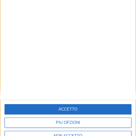
VUOI RICEVERE AGGIORNAMENTI SUI
TUOI TOPICS PREFERITI OGNI
GIORNO?
ISCRIVITI
Dichiaro di aver letto e compreso l'informativa sulla privacy e
di dare il mio consenso alla ricezione di promozioni commerciali
ed informative.
Vedi POLITICA SULLA PRIVACY.
ACCETTO
PIÙ OPZIONI
NON ACCETTO