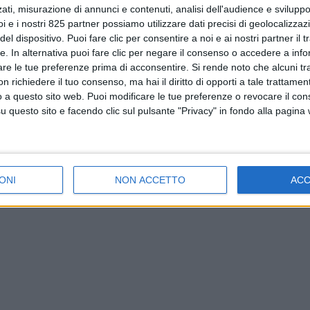
ati, misurazione di annunci e contenuti, analisi dell'audience e sviluppo 
i e i nostri 825 partner possiamo utilizzare dati precisi di geolocalizzaz
el dispositivo. Puoi fare clic per consentire a noi e ai nostri partner il 
tte. In alternativa puoi fare clic per negare il consenso o accedere a inf
are le tue preferenze prima di acconsentire.
Si rende noto che alcuni tr
 richiedere il tuo consenso, ma hai il diritto di opporti a tale trattame
o a questo sito web. Puoi modificare le tue preferenze o revocare il con
questo sito e facendo clic sul pulsante "Privacy" in fondo alla pagina
ONI
NON ACCETTO
AC