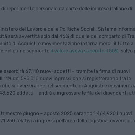
 di reperimento personale da parte delle imprese italiane di
nistero del Lavoro e delle Politiche Sociali, Sistema Inform
ità sarà avvertita solo dal 46% di quelle del comparto di Tra
ambito di Acquisti e movimentazione interna merci, il tutto a
ile nel primo segmento
il valore aveva superato il 50%
, salvo 
e assorbirà 67.110 nuovi addetti – tramite la firma di nuovi
l’11% dei 595.010 nuovi ingressi che si registreranno tra le
lli che si riverseranno nel segmento di Acquisti e movimenta
8.620 addetti – andrà a ingrossare le fila dei dipendenti att
el trimestre giugno – agosto 2025 saranno 1.464.920 i nuovi
171.250 relativi a ingressi nell’area della logistica, ovvero cir