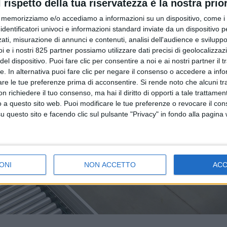
l rispetto della tua riservatezza è la nostra prior
memorizziamo e/o accediamo a informazioni su un dispositivo, come i c
identificatori univoci e informazioni standard inviate da un dispositivo 
ati, misurazione di annunci e contenuti, analisi dell'audience e sviluppo 
i e i nostri 825 partner possiamo utilizzare dati precisi di geolocalizzaz
el dispositivo. Puoi fare clic per consentire a noi e ai nostri partner il 
tte. In alternativa puoi fare clic per negare il consenso o accedere a inf
are le tue preferenze prima di acconsentire.
Si rende noto che alcuni tr
 richiedere il tuo consenso, ma hai il diritto di opporti a tale trattame
o a questo sito web. Puoi modificare le tue preferenze o revocare il con
questo sito e facendo clic sul pulsante "Privacy" in fondo alla pagina
ONI
NON ACCETTO
AC