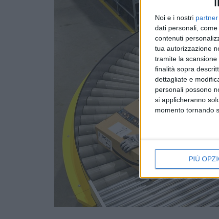
I
Noi e i nostri
partner
dati personali, come 
contenuti personalizz
tua autorizzazione no
tramite la scansione d
finalità sopra descri
dettagliate e modific
personali possono non
si applicheranno sol
momento tornando su 
PIÙ OPZI