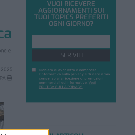
VUOI RICEVERE
AGGIORNAMENTI SUI
TUOI TOPICS PREFERITI
OGNI GIORNO?
ca
one e
ISCRIVITI
 2025
Dichiaro di aver letto e compreso
l'informativa sulla privacy e di dare il mio
MPA
consenso alla ricezione di promozioni
commerciali ed informative.
Vedi
POLITICA SULLA PRIVACY.