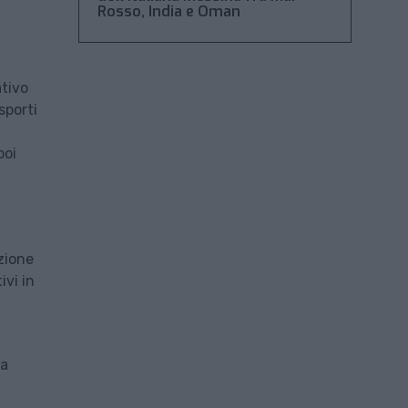
Rosso, India e Oman
ativo
sporti
poi
zione
ivi in
ca