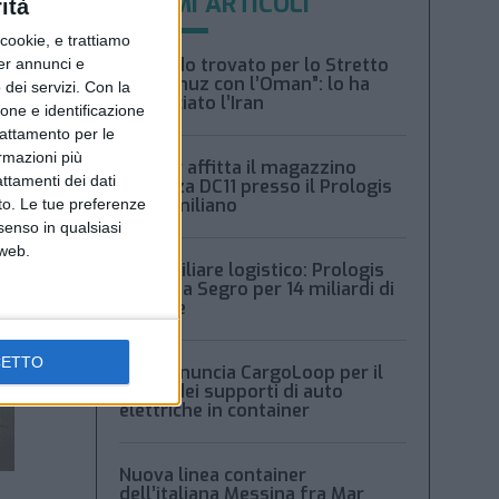
ULTIMI ARTICOLI
ità
ookie, e trattiamo
“Accordo trovato per lo Stretto
per annunci e
di Hormuz con l’Oman”: lo ha
dei servizi.
Con la
annunciato l’Iran
ione e identificazione
trattamento per le
ormazioni più
Condor affitta il magazzino
attamenti dei dati
Piacenza DC11 presso il Prologis
Park emiliano
nto. Le tue preferenze
senso in qualsiasi
 web.
Immobiliare logistico: Prologis
acquista Segro per 14 miliardi di
sterline
CETTO
Msc denuncia CargoLoop per il
crollo dei supporti di auto
elettriche in container
Nuova linea container
dell’italiana Messina fra Mar