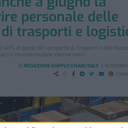
anche a giugno la
rire personale delle
di trasporti e logisti
dal 46% di quelle del comparto di Trasporti e distribuzi
quisti e movimentazione interna merci
DI
REDAZIONE SUPPLY CHAIN ITALY
10 GIUGNO
STA