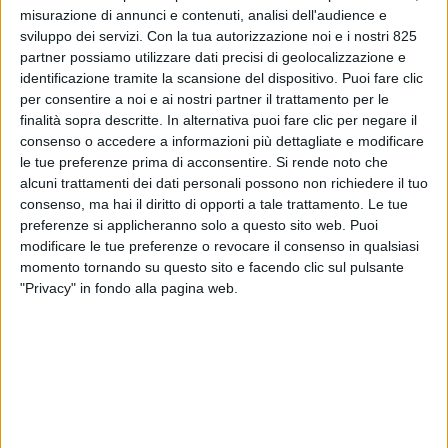
misurazione di annunci e contenuti, analisi dell'audience e
sviluppo dei servizi.
Con la tua autorizzazione noi e i nostri 825
partner possiamo utilizzare dati precisi di geolocalizzazione e
identificazione tramite la scansione del dispositivo. Puoi fare clic
per consentire a noi e ai nostri partner il trattamento per le
finalità sopra descritte. In alternativa puoi fare clic per negare il
consenso o accedere a informazioni più dettagliate e modificare
LOGISTICA
6 MARZO 2025
le tue preferenze prima di acconsentire.
Si rende noto che
Asstra Ag sta curando le
alcuni trattamenti dei dati personali possono non richiedere il tuo
consenso, ma hai il diritto di opporti a tale trattamento. Le tue
consegne di moduli per il
preferenze si applicheranno solo a questo sito web. Puoi
modificare le tue preferenze o revocare il consenso in qualsiasi
nuovo impianto cracker di
momento tornando su questo sito e facendo clic sul pulsante
etano di Anversa
"Privacy" in fondo alla pagina web.
VUOI RICEVERE AGGIORNAMENTI SUI