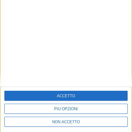
TUOI TOPICS PREFERITI OGNI
GIORNO?
ISCRIVITI
Dichiaro di aver letto e compreso l'informativa sulla privacy e
di dare il mio consenso alla ricezione di promozioni commerciali
ed informative.
Vedi POLITICA SULLA PRIVACY.
ACCETTO
PIÙ OPZIONI
NON ACCETTO