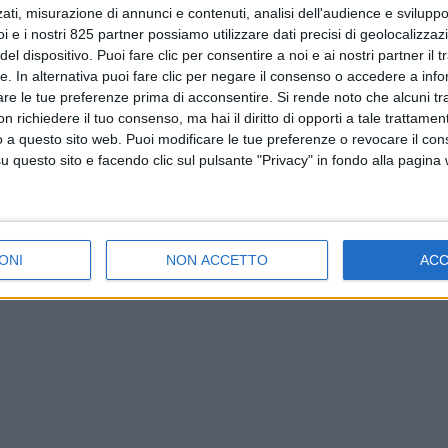
ati, misurazione di annunci e contenuti, analisi dell'audience e sviluppo 
i e i nostri 825 partner possiamo utilizzare dati precisi di geolocalizzaz
el dispositivo. Puoi fare clic per consentire a noi e ai nostri partner il 
tte. In alternativa puoi fare clic per negare il consenso o accedere a inf
are le tue preferenze prima di acconsentire.
Si rende noto che alcuni tr
 richiedere il tuo consenso, ma hai il diritto di opporti a tale trattame
o a questo sito web. Puoi modificare le tue preferenze o revocare il con
questo sito e facendo clic sul pulsante "Privacy" in fondo alla pagina
ONI
NON ACCETTO
AC