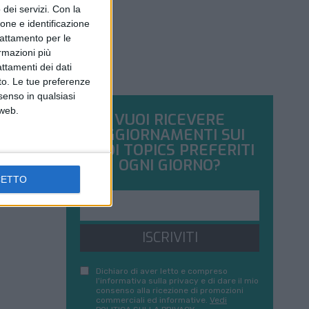
dei servizi.
Con la
ione e identificazione
trattamento per le
ormazioni più
attamenti dei dati
nto. Le tue preferenze
senso in qualsiasi
 web.
VUOI RICEVERE
AGGIORNAMENTI SUI
TUOI TOPICS PREFERITI
OGNI GIORNO?
CETTO
ISCRIVITI
Dichiaro di aver letto e compreso
l'informativa sulla privacy e di dare il mio
consenso alla ricezione di promozioni
commerciali ed informative.
Vedi