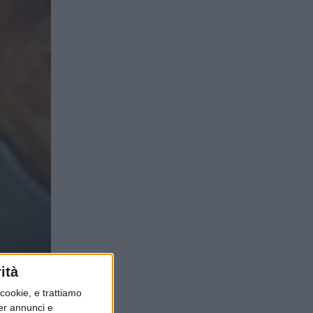
el
ità
ookie, e trattiamo
per annunci e