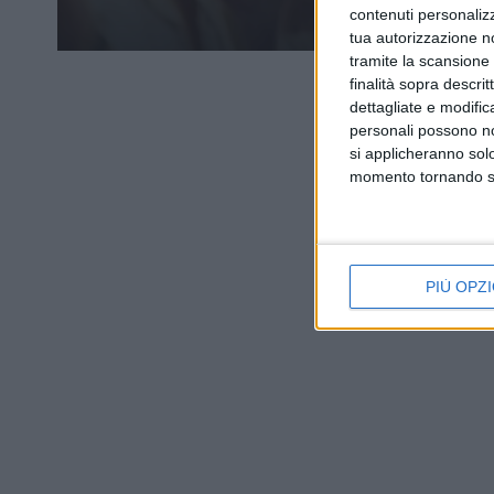
contenuti personalizz
tua autorizzazione no
tramite la scansione d
finalità sopra descri
dettagliate e modific
personali possono non
si applicheranno sol
momento tornando su 
PIÙ OPZI