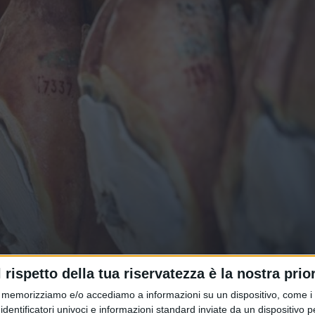
iuli Venezia Giulia tiene (+0,3%) n
l rispetto della tua riservatezza è la nostra prior
tare e mobili
memorizziamo e/o accediamo a informazioni su un dispositivo, come i c
identificatori univoci e informazioni standard inviate da un dispositivo 