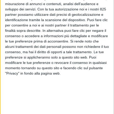
misurazione di annunci e contenuti, analisi dell'audience e
sviluppo dei servizi.
Con la tua autorizzazione noi e i nostri 825
partner possiamo utilizzare dati precisi di geolocalizzazione e
identificazione tramite la scansione del dispositivo. Puoi fare clic
per consentire a noi e ai nostri partner il trattamento per le
finalità sopra descritte. In alternativa puoi fare clic per negare il
consenso o accedere a informazioni più dettagliate e modificare
le tue preferenze prima di acconsentire.
Si rende noto che
alcuni trattamenti dei dati personali possono non richiedere il tuo
ECONOMIA
12 MAGGIO 2026
consenso, ma hai il diritto di opporti a tale trattamento. Le tue
In difficoltà (-21%) l’export
preferenze si applicheranno solo a questo sito web. Puoi
modificare le tue preferenze o revocare il consenso in qualsiasi
italiano di gioielli in oro nel
momento tornando su questo sito e facendo clic sul pulsante
2025
"Privacy" in fondo alla pagina web.
VUOI RICEVERE AGGIORNAMENTI SUI