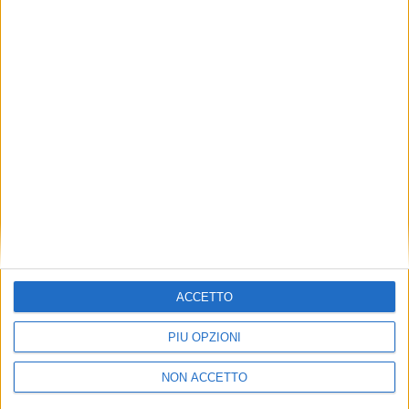
TUOI TOPICS PREFERITI OGNI
GIORNO?
ISCRIVITI
Dichiaro di aver letto e compreso l'informativa sulla privacy e
di dare il mio consenso alla ricezione di promozioni commerciali
ed informative.
Vedi POLITICA SULLA PRIVACY.
ACCETTO
PIÙ OPZIONI
NON ACCETTO