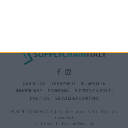
Archivio notizie di F.lli Di Martino
LOGISTICA
TRASPORTI
INTERVISTE
IMMOBILIARE
ECONOMIA
RICERCHE & STUDI
POLITICA
SERVIZI & FORNITORI
© SUPPLY CHAIN ITALY (Riproduzione riservata – All rights
reserved)
Testata edita da Alocin Media Srl