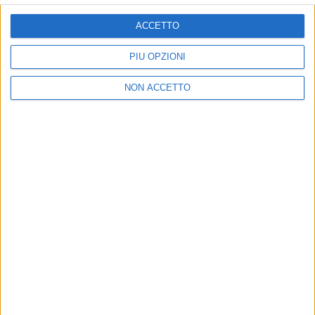
ISCRIVITI
ACCETTO
Dichiaro di aver letto e compreso l'informativa sulla privacy e
di dare il mio consenso alla ricezione di promozioni commerciali
PIÙ OPZIONI
ed informative.
Vedi POLITICA SULLA PRIVACY.
NON ACCETTO