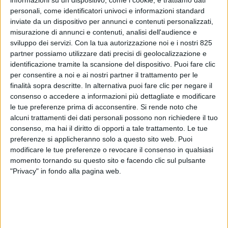
personali, come identificatori univoci e informazioni standard
inviate da un dispositivo per annunci e contenuti personalizzati,
misurazione di annunci e contenuti, analisi dell'audience e
sviluppo dei servizi.
Con la tua autorizzazione noi e i nostri 825
partner possiamo utilizzare dati precisi di geolocalizzazione e
identificazione tramite la scansione del dispositivo. Puoi fare clic
per consentire a noi e ai nostri partner il trattamento per le
finalità sopra descritte. In alternativa puoi fare clic per negare il
consenso o accedere a informazioni più dettagliate e modificare
LOGISTICA
13 GENNAIO 2025
le tue preferenze prima di acconsentire.
Si rende noto che
F.lli Di Martino amplia la
alcuni trattamenti dei dati personali possono non richiedere il tuo
flotta di casse mobili per i
consenso, ma hai il diritto di opporti a tale trattamento. Le tue
preferenze si applicheranno solo a questo sito web. Puoi
trasporti intermodali
modificare le tue preferenze o revocare il consenso in qualsiasi
momento tornando su questo sito e facendo clic sul pulsante
"Privacy" in fondo alla pagina web.