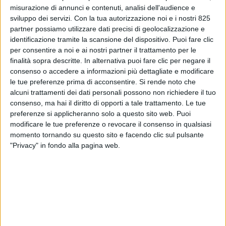
misurazione di annunci e contenuti, analisi dell'audience e
sviluppo dei servizi.
Con la tua autorizzazione noi e i nostri 825
partner possiamo utilizzare dati precisi di geolocalizzazione e
identificazione tramite la scansione del dispositivo. Puoi fare clic
per consentire a noi e ai nostri partner il trattamento per le
finalità sopra descritte. In alternativa puoi fare clic per negare il
consenso o accedere a informazioni più dettagliate e modificare
le tue preferenze prima di acconsentire.
Si rende noto che
alcuni trattamenti dei dati personali possono non richiedere il tuo
NOTIZIE E INTERVISTE IN EVIDENZA
15 MAGGIO 2023
consenso, ma hai il diritto di opporti a tale trattamento. Le tue
Ipotesi ri-export per spiegare
preferenze si applicheranno solo a questo sito web. Puoi
modificare le tue preferenze o revocare il consenso in qualsiasi
il boom di vendite italiane di
momento tornando su questo sito e facendo clic sul pulsante
farmaci alla Cina
"Privacy" in fondo alla pagina web.
VUOI RICEVERE AGGIORNAMENTI SUI