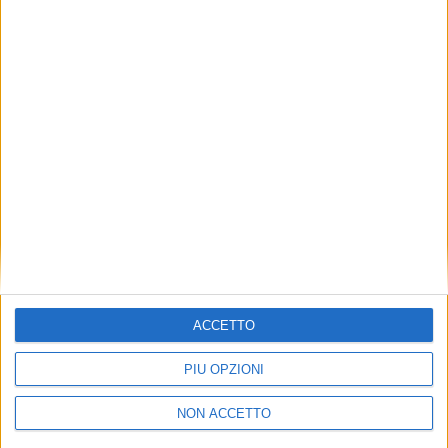
TUOI TOPICS PREFERITI OGNI
GIORNO?
ISCRIVITI
Dichiaro di aver letto e compreso l'informativa sulla privacy e
di dare il mio consenso alla ricezione di promozioni commerciali
ed informative.
Vedi POLITICA SULLA PRIVACY.
ACCETTO
PIÙ OPZIONI
NON ACCETTO