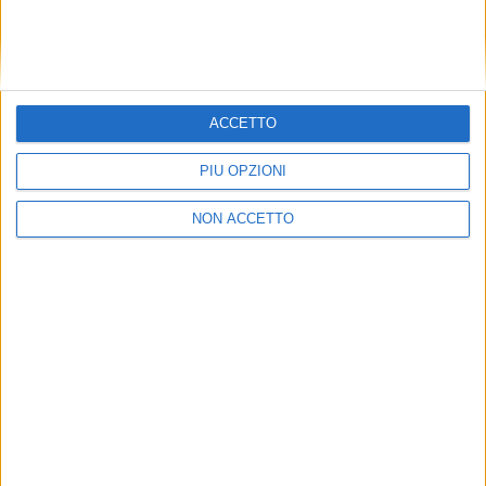
ACCETTO
PIÙ OPZIONI
NON ACCETTO
NOTIZIE E INTERVISTE IN EVIDENZA
2 NOVEMBRE 2022
Samsung mette sotto accusa Zim: “Fee di
detention e demurrage eccessive”
VUOI RICEVERE AGGIORNAMENTI SUI