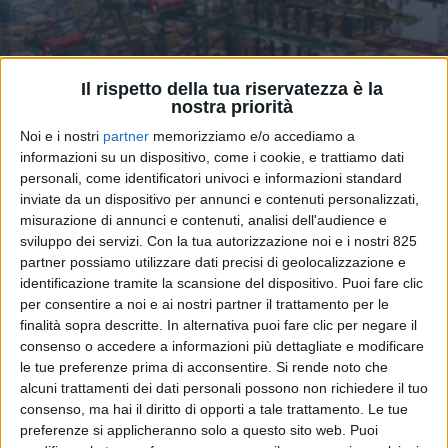
Il rispetto della tua riservatezza è la
nostra priorità
Noi e i nostri
partner
memorizziamo e/o accediamo a
informazioni su un dispositivo, come i cookie, e trattiamo dati
personali, come identificatori univoci e informazioni standard
inviate da un dispositivo per annunci e contenuti personalizzati,
misurazione di annunci e contenuti, analisi dell'audience e
TRASPORTI
29 GENNAIO 2026
sviluppo dei servizi.
Con la tua autorizzazione noi e i nostri 825
Dalla Federal Maritime
partner possiamo utilizzare dati precisi di geolocalizzazione e
identificazione tramite la scansione del dispositivo. Puoi fare clic
Commission Usa una
per consentire a noi e ai nostri partner il trattamento per le
sanzione da 22,6 Mln $ a Msc
finalità sopra descritte. In alternativa puoi fare clic per negare il
consenso o accedere a informazioni più dettagliate e modificare
le tue preferenze prima di acconsentire.
Si rende noto che
alcuni trattamenti dei dati personali possono non richiedere il tuo
consenso, ma hai il diritto di opporti a tale trattamento. Le tue
preferenze si applicheranno solo a questo sito web. Puoi