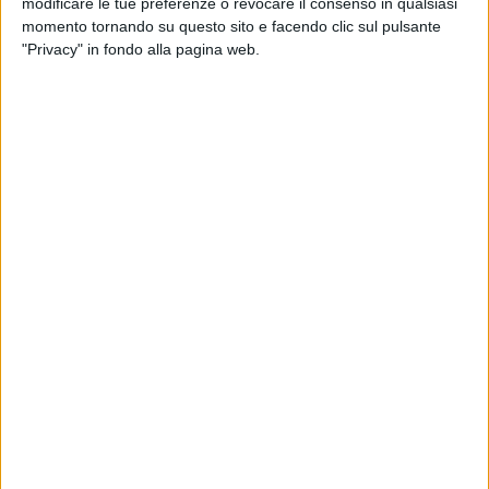
modificare le tue preferenze o revocare il consenso in qualsiasi
momento tornando su questo sito e facendo clic sul pulsante
"Privacy" in fondo alla pagina web.
TRASPORTI
29 NOVEMBRE 2023
Contro Msc una richiesta danni da massimo
315 mln $ della fallita Bed Bath & Beyond