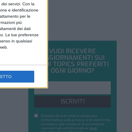
dei servizi.
Con la
ione e identificazione
trattamento per le
ormazioni più
attamenti dei dati
nto. Le tue preferenze
senso in qualsiasi
 web.
VUOI RICEVERE
AGGIORNAMENTI SUI
TUOI TOPICS PREFERITI
OGNI GIORNO?
CETTO
ISCRIVITI
Dichiaro di aver letto e compreso
l'informativa sulla privacy e di dare il mio
consenso alla ricezione di promozioni
commerciali ed informative.
Vedi