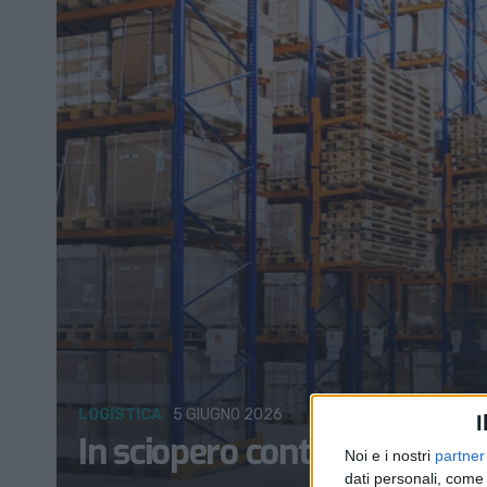
LOGISTICA
5 GIUGNO 2026
I
In sciopero contro l’automazi
Noi e i nostri
partner
dati personali, come 