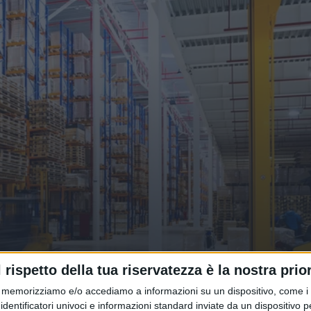
l rispetto della tua riservatezza è la nostra prior
one i lavoratori di Bonfiglioli
memorizziamo e/o accediamo a informazioni su un dispositivo, come i c
identificatori univoci e informazioni standard inviate da un dispositivo 