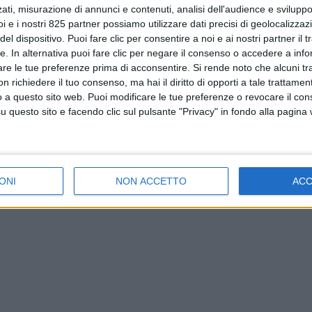
ati, misurazione di annunci e contenuti, analisi dell'audience e sviluppo 
i e i nostri 825 partner possiamo utilizzare dati precisi di geolocalizzaz
el dispositivo. Puoi fare clic per consentire a noi e ai nostri partner il 
tte. In alternativa puoi fare clic per negare il consenso o accedere a inf
are le tue preferenze prima di acconsentire.
Si rende noto che alcuni tr
 richiedere il tuo consenso, ma hai il diritto di opporti a tale trattame
o a questo sito web. Puoi modificare le tue preferenze o revocare il con
questo sito e facendo clic sul pulsante "Privacy" in fondo alla pagina
ONI
NON ACCETTO
AC