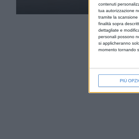
contenuti personalizz
tua autorizzazione no
tramite la scansione d
finalità sopra descri
dettagliate e modific
personali possono non
si applicheranno sol
momento tornando su 
PIÙ OPZI