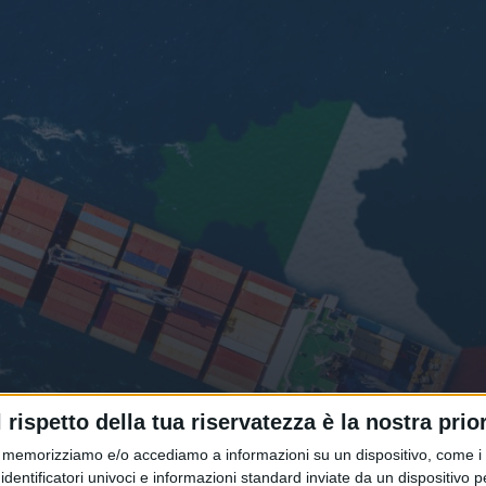
it time insostenibili per l’export 
l rispetto della tua riservatezza è la nostra prior
Italia
memorizziamo e/o accediamo a informazioni su un dispositivo, come i c
identificatori univoci e informazioni standard inviate da un dispositivo 