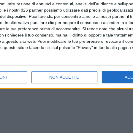
ati, misurazione di annunci e contenuti, analisi dell'audience e sviluppo 
i e i nostri 825 partner possiamo utilizzare dati precisi di geolocalizzaz
el dispositivo. Puoi fare clic per consentire a noi e ai nostri partner il 
tte. In alternativa puoi fare clic per negare il consenso o accedere a inf
are le tue preferenze prima di acconsentire.
Si rende noto che alcuni tr
 richiedere il tuo consenso, ma hai il diritto di opporti a tale trattame
o a questo sito web. Puoi modificare le tue preferenze o revocare il con
questo sito e facendo clic sul pulsante "Privacy" in fondo alla pagina
ONI
NON ACCETTO
AC