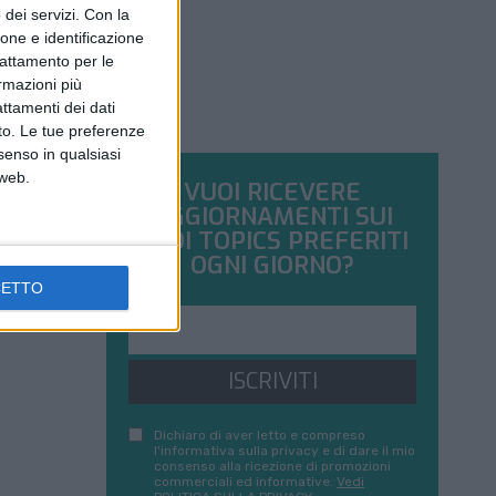
dei servizi.
Con la
ione e identificazione
trattamento per le
ormazioni più
attamenti dei dati
nto. Le tue preferenze
senso in qualsiasi
 web.
VUOI RICEVERE
AGGIORNAMENTI SUI
TUOI TOPICS PREFERITI
OGNI GIORNO?
CETTO
ISCRIVITI
Dichiaro di aver letto e compreso
l'informativa sulla privacy e di dare il mio
consenso alla ricezione di promozioni
commerciali ed informative.
Vedi