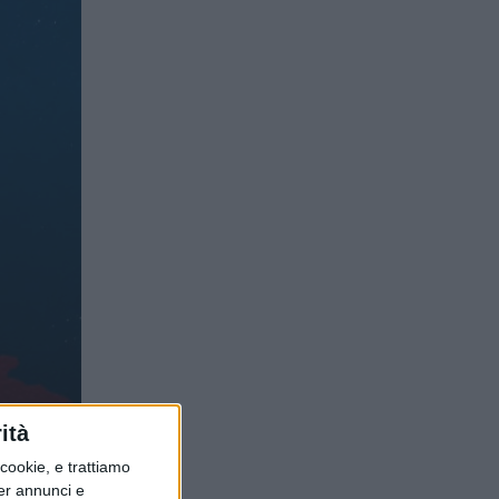
di
ità
ookie, e trattiamo
per annunci e