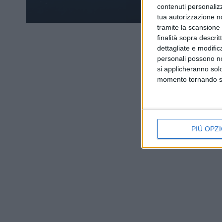
contenuti personalizz
tua autorizzazione no
tramite la scansione d
finalità sopra descri
dettagliate e modific
personali possono non
si applicheranno sol
momento tornando su 
PIÙ OPZI