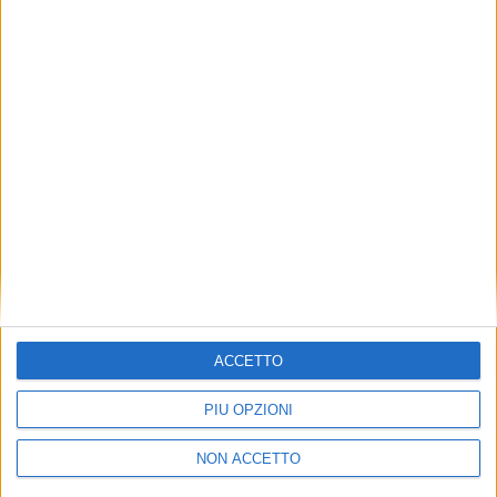
TUOI TOPICS PREFERITI OGNI
GIORNO?
ISCRIVITI
Dichiaro di aver letto e compreso l'informativa sulla privacy e
di dare il mio consenso alla ricezione di promozioni commerciali
ed informative.
Vedi POLITICA SULLA PRIVACY.
ACCETTO
PIÙ OPZIONI
NON ACCETTO