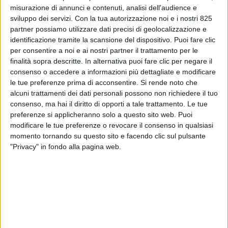
misurazione di annunci e contenuti, analisi dell'audience e
sviluppo dei servizi.
Con la tua autorizzazione noi e i nostri 825
partner possiamo utilizzare dati precisi di geolocalizzazione e
identificazione tramite la scansione del dispositivo. Puoi fare clic
per consentire a noi e ai nostri partner il trattamento per le
finalità sopra descritte. In alternativa puoi fare clic per negare il
consenso o accedere a informazioni più dettagliate e modificare
IMMOBILIARE
25 GIUGNO 2026
le tue preferenze prima di acconsentire.
Si rende noto che
Per Barcella Elettroforniture
alcuni trattamenti dei dati personali possono non richiedere il tuo
consenso, ma hai il diritto di opporti a tale trattamento. Le tue
un nuovo polo logistico da
preferenze si applicheranno solo a questo sito web. Puoi
modificare le tue preferenze o revocare il consenso in qualsiasi
oltre 50 milioni in provincia di
momento tornando su questo sito e facendo clic sul pulsante
Bergamo
"Privacy" in fondo alla pagina web.
VUOI RICEVERE AGGIORNAMENTI SUI