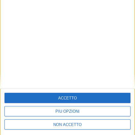
TUOI TOPICS PREFERITI OGNI
GIORNO?
ISCRIVITI
Dichiaro di aver letto e compreso l'informativa sulla privacy e
di dare il mio consenso alla ricezione di promozioni commerciali
ed informative.
Vedi POLITICA SULLA PRIVACY.
ACCETTO
PIÙ OPZIONI
NON ACCETTO