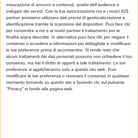
misurazione di annunci e contenuti, analisi dell'audience e
sviluppo dei servizi.
Con la tua autorizzazione noi e i nostri 825
partner possiamo utilizzare dati precisi di geolocalizzazione e
identificazione tramite la scansione del dispositivo. Puoi fare clic
per consentire a noi e ai nostri partner il trattamento per le
finalità sopra descritte. In alternativa puoi fare clic per negare il
consenso o accedere a informazioni più dettagliate e modificare
le tue preferenze prima di acconsentire.
Si rende noto che
alcuni trattamenti dei dati personali possono non richiedere il tuo
LOGISTICA
28 FEBBRAIO 2024
consenso, ma hai il diritto di opporti a tale trattamento. Le tue
Al via un nuovo fondo per
preferenze si applicheranno solo a questo sito web. Puoi
modificare le tue preferenze o revocare il consenso in qualsiasi
investimenti logistici nel Nord
momento tornando su questo sito e facendo clic sul pulsante
Italia
"Privacy" in fondo alla pagina web.
VUOI RICEVERE AGGIORNAMENTI SUI