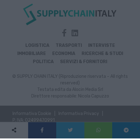
LOGISTICA
TRASPORTI
INTERVISTE
IMMOBILIARE
ECONOMIA
RICERCHE & STUDI
POLITICA
SERVIZI & FORNITORI
© SUPPLY CHAIN ITALY (Riproduzione riservata – All rights
reserved)
Testata edita da Alocin Media Srl
Direttore responsabile: Nicola Capuzzo
Informativa Cookie
Informativa Privacy
P. IVA: 02499470991