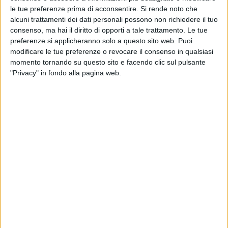
le tue preferenze prima di acconsentire.
Si rende noto che
alcuni trattamenti dei dati personali possono non richiedere il tuo
consenso, ma hai il diritto di opporti a tale trattamento. Le tue
preferenze si applicheranno solo a questo sito web. Puoi
modificare le tue preferenze o revocare il consenso in qualsiasi
Investire Sgr ha annunciato il lancio, insieme ai due
momento tornando su questo sito e facendo clic sul pulsante
soci Partners Group e Impresa Tonon (quest’ultimo in
"Privacy" in fondo alla pagina web.
qualità di general contractor) di un nuovo fondo che
si focalizzerà su investimenti nel settore logistico
dell’Italia settentrionale, in particolare nelle regioni di
Veneto, Friuli Venezia Giulia ed Emilia Romagna.
Northern Italian Logistics – così è stata ribattezzata
l’iniziativa, secondo quanto riportato da
LegalCommunity
– punta in particolare a sviluppare
un portafoglio composto da cinque strutture
“logistiche moderne e sostenibili, di tipo last mile e big
box”, per un totale di circa 100.000 metri quadrati, nel
cosiddetto ‘corridoio del Veneto’, che collega Italia,