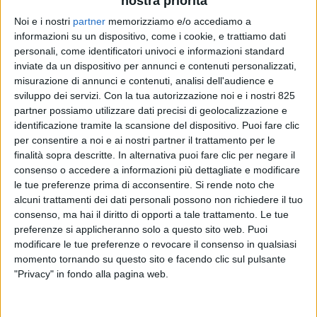
nostra priorità
Noi e i nostri
partner
memorizziamo e/o accediamo a
informazioni su un dispositivo, come i cookie, e trattiamo dati
personali, come identificatori univoci e informazioni standard
inviate da un dispositivo per annunci e contenuti personalizzati,
misurazione di annunci e contenuti, analisi dell'audience e
TRASPORTI
2 AGOSTO 2025
sviluppo dei servizi.
Con la tua autorizzazione noi e i nostri 825
La linea container di Maersk e
partner possiamo utilizzare dati precisi di geolocalizzazione e
identificazione tramite la scansione del dispositivo. Puoi fare clic
Hapag Lloyd dalla Cina si
per consentire a noi e ai nostri partner il trattamento per le
trasferisce
finalità sopra descritte. In alternativa puoi fare clic per negare il
consenso o accedere a informazioni più dettagliate e modificare
temporaneamente a Vado
le tue preferenze prima di acconsentire.
Si rende noto che
alcuni trattamenti dei dati personali possono non richiedere il tuo
Ligure
consenso, ma hai il diritto di opporti a tale trattamento. Le tue
preferenze si applicheranno solo a questo sito web. Puoi
modificare le tue preferenze o revocare il consenso in qualsiasi
momento tornando su questo sito e facendo clic sul pulsante
"Privacy" in fondo alla pagina web.