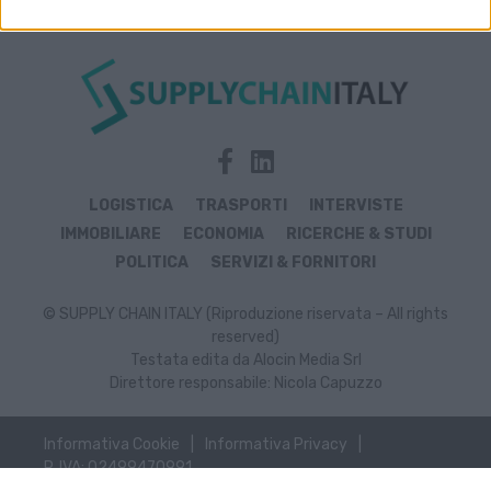
LOGISTICA
TRASPORTI
INTERVISTE
IMMOBILIARE
ECONOMIA
RICERCHE & STUDI
POLITICA
SERVIZI & FORNITORI
© SUPPLY CHAIN ITALY (Riproduzione riservata – All rights
reserved)
Testata edita da Alocin Media Srl
Direttore responsabile: Nicola Capuzzo
Informativa Cookie
Informativa Privacy
P. IVA: 02499470991