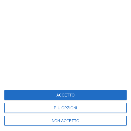
TUOI TOPICS PREFERITI OGNI
GIORNO?
ISCRIVITI
Dichiaro di aver letto e compreso l'informativa sulla privacy e
di dare il mio consenso alla ricezione di promozioni commerciali
ed informative.
Vedi POLITICA SULLA PRIVACY.
ACCETTO
PIÙ OPZIONI
NON ACCETTO