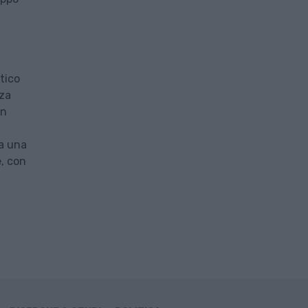
stico
zza
in
da una
e, con