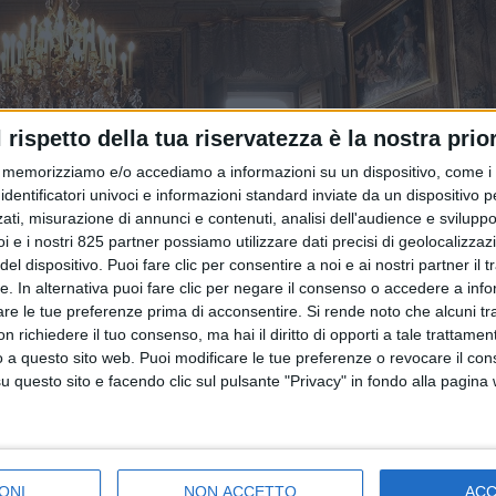
l rispetto della tua riservatezza è la nostra prior
memorizziamo e/o accediamo a informazioni su un dispositivo, come i c
identificatori univoci e informazioni standard inviate da un dispositivo 
ati, misurazione di annunci e contenuti, analisi dell'audience e sviluppo 
i e i nostri 825 partner possiamo utilizzare dati precisi di geolocalizzaz
el dispositivo. Puoi fare clic per consentire a noi e ai nostri partner il 
tte. In alternativa puoi fare clic per negare il consenso o accedere a inf
are le tue preferenze prima di acconsentire.
Si rende noto che alcuni tr
 richiedere il tuo consenso, ma hai il diritto di opporti a tale trattame
o a questo sito web. Puoi modificare le tue preferenze o revocare il con
questo sito e facendo clic sul pulsante "Privacy" in fondo alla pagina
ONI
NON ACCETTO
AC