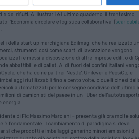
applicata all’economia circolare per ridurre il consumo di mater
 e dei rifiuti. A illustrarli è l’ultimo quaderno, il trentesimo,
ato ‘Economia circolare e logistica collaborativa’ (
scaricabil
.
uelli della start up marchigiana Edilmag, che ha realizzato u
i merci, strumenti così come scarti di lavorazione vengono
ocalizzati e messi a disposizione di altre imprese edili, o di C
nde abbattibili e di pallet. Al di fuori dei confini italiani ven
raCycle, che ha come partner Nestle’, Unilever e PepsiCo, e
mballaggi riutilizzabili fino a cento volte, o quelli cinesi dell
veicoli automatizzati per le consegne condivise dell’ultimo m
milioni di camionisti del paese in un ‘Uber dell’autotrasporto
e energia.
esidente di Flc Massimo Marciani – presenta già ora molte sol
ocare è fondamentale. Il cambiamento di paradigma si deve
ar sì che prodotti e imballaggi generino minori emissioni di
ttimizzare quanto già esiste nel settore della logistica, lo svil