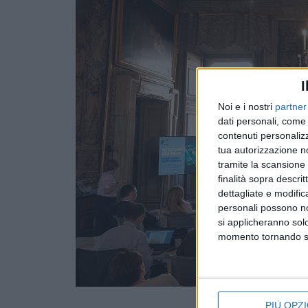
I
Noi e i nostri
partner
dati personali, come 
contenuti personalizz
tua autorizzazione no
tramite la scansione d
finalità sopra descri
dettagliate e modific
personali possono non
si applicheranno sol
momento tornando su 
PIÙ OPZI