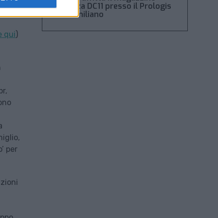
Piacenza DC11 presso il Prologis
ie
Park emiliano
e qui
)
n
pr,
gono
a
iglio,
’ per
uzioni
uppo