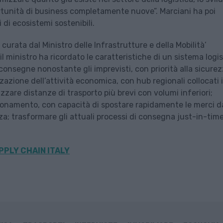
ortunità di business completamente nuove”. Marciani ha poi
 di ecosistemi sostenibili.
curata dal Ministro delle Infrastrutture e della Mobilità’
il ministro ha ricordato le caratteristiche di un sistema logi
 consegne nonostante gli imprevisti, con priorità alla sicure
zazione dell’attività economica, con hub regionali collocati 
nizzare distanze di trasporto più brevi con volumi inferiori;
igionamento, con capacità di spostare rapidamente le merci 
nza; trasformare gli attuali processi di consegna just-in-tim
PPLY CHAIN ITALY