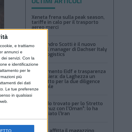
ULTIMI ARTICOLI
Xeneta frena sulla peak season,
tariffe in calo per il trasporto
aereo merci
ità
Alessandro Scotti è il nuovo
ookie, e trattiamo
general manager di Dachser Italy
per annunci e
Food Logistics
dei servizi.
Con la
ione e identificazione
trattamento per le
Regolamento Eidf e trasparenza
della filiera: da Laghezza un
ormazioni più
pacchetto per la due diligence
attamenti dei dati
aziendale
nto. Le tue preferenze
senso in qualsiasi
 web.
“Accordo trovato per lo Stretto
di Hormuz con l’Oman”: lo ha
annunciato l’Iran
Condor affitta il magazzino
CETTO