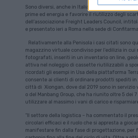
Sono diversi, anche in Italia, i casi di logistica 
prime ed energia e favorire il riutilizzo degli scarti
dell’associazione Freight Leaders Council, intitol
e presentato ieri a Roma nella sede di Confitarma
Relativamente alla Penisola i casi citati sono q
magazzino virtuale condiviso per l’edilizia in cu
fotografati, inseriti in un inventario on line, geol
attiva nel noleggio di cassette riutilizzabili a spo
ricordati gli esempi in Usa della piattaforma Ter
consente ai clienti di ordinare prodotti spediti in i
città di Xiongan, dove dal 2019 sono in servizio 
o del Manbang Group, che ha riunito oltre 5 dei 7 
utilizzare al massimo i vani di carico e risparmiar
“Il settore della logistica – ha commentato il pr
circolari efficaci e il ruolo che si appresta a gi
manifestare fin dalla fase di progettazione, per f
carbonio fino alla fine del ciclo di vita. Oltre a o