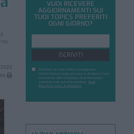
ca
VUOI RICEVERE
AGGIORNAMENTI SUI
TUOI TOPICS PREFERITI
OGNI GIORNO?
di
rno,
ISCRIVITI
 2022
Dichiaro di aver letto e compreso
l'informativa sulla privacy e di dare il mio
MPA
consenso alla ricezione di promozioni
commerciali ed informative.
Vedi
POLITICA SULLA PRIVACY.