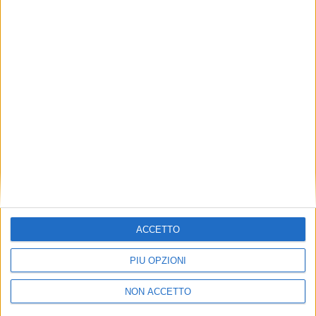
TUOI TOPICS PREFERITI OGNI
GIORNO?
ISCRIVITI
Dichiaro di aver letto e compreso l'informativa sulla privacy e
di dare il mio consenso alla ricezione di promozioni commerciali
ed informative.
Vedi POLITICA SULLA PRIVACY.
ACCETTO
PIÙ OPZIONI
NON ACCETTO