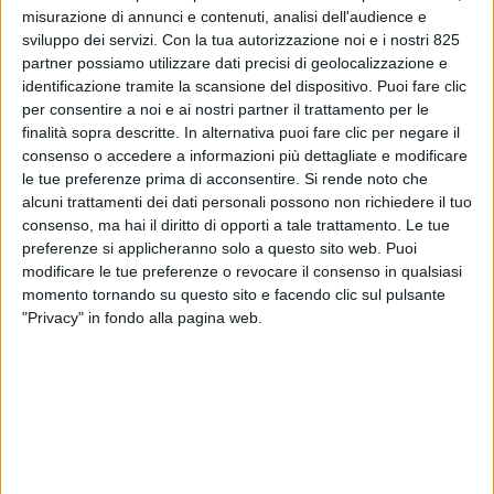
misurazione di annunci e contenuti, analisi dell'audience e
sviluppo dei servizi.
Con la tua autorizzazione noi e i nostri 825
partner possiamo utilizzare dati precisi di geolocalizzazione e
identificazione tramite la scansione del dispositivo. Puoi fare clic
per consentire a noi e ai nostri partner il trattamento per le
finalità sopra descritte. In alternativa puoi fare clic per negare il
consenso o accedere a informazioni più dettagliate e modificare
le tue preferenze prima di acconsentire.
Si rende noto che
alcuni trattamenti dei dati personali possono non richiedere il tuo
LOGISTICA
28 APRILE 2025
consenso, ma hai il diritto di opporti a tale trattamento. Le tue
Via libera al nuovo polo
preferenze si applicheranno solo a questo sito web. Puoi
modificare le tue preferenze o revocare il consenso in qualsiasi
logistico di Trony nel
momento tornando su questo sito e facendo clic sul pulsante
Ravennate
"Privacy" in fondo alla pagina web.
VUOI RICEVERE AGGIORNAMENTI SUI