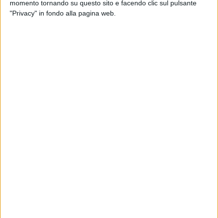
momento tornando su questo sito e facendo clic sul pulsante
"Privacy" in fondo alla pagina web.
La provincia di Ravenna ha dato il proprio benestare al
progetto di Dml, società cui fa capo il marchio Trony,
che punta a trasformare l’ex showroom Mercatone
Uno di Russi in un polo logistico. In particolare l’ente,
riferisce il
Corriere Romagna
, ha ritenuto che
l’intervento non andrà alterare il rischio idraulico
esistente, in un’area già fragile e che era stata colpita
dalle alluvioni del 2023.
L’edificio era stato acquisito da Dml nel 2022, un paio
di anni dopo il fallimento della catena di grandi
magazzini di arredamento a basso presso, dal
tribunale fallimentare di Bologna, con una offerta del
valore di 1 milione e 200mila euro.