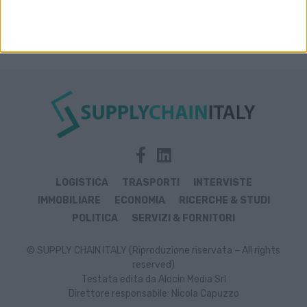
LOGISTICA
TRASPORTI
INTERVISTE
IMMOBILIARE
ECONOMIA
RICERCHE & STUDI
POLITICA
SERVIZI & FORNITORI
© SUPPLY CHAIN ITALY (Riproduzione riservata – All rights
reserved)
Testata edita da Alocin Media Srl
Direttore responsabile: Nicola Capuzzo