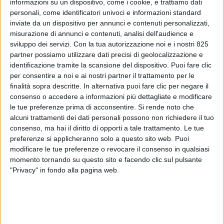
informazioni su un dispositivo, come i cookie, e trattiamo dati
personali, come identificatori univoci e informazioni standard
inviate da un dispositivo per annunci e contenuti personalizzati,
misurazione di annunci e contenuti, analisi dell'audience e
sviluppo dei servizi.
Con la tua autorizzazione noi e i nostri 825
partner possiamo utilizzare dati precisi di geolocalizzazione e
identificazione tramite la scansione del dispositivo. Puoi fare clic
per consentire a noi e ai nostri partner il trattamento per le
finalità sopra descritte. In alternativa puoi fare clic per negare il
consenso o accedere a informazioni più dettagliate e modificare
TRASPORTI
7 AGOSTO 2025
le tue preferenze prima di acconsentire.
Si rende noto che
Traffici merci in calo (-3,7%)
alcuni trattamenti dei dati personali possono non richiedere il tuo
nel primo semestre per il
consenso, ma hai il diritto di opporti a tale trattamento. Le tue
preferenze si applicheranno solo a questo sito web. Puoi
polo logistica di Fs
modificare le tue preferenze o revocare il consenso in qualsiasi
momento tornando su questo sito e facendo clic sul pulsante
"Privacy" in fondo alla pagina web.