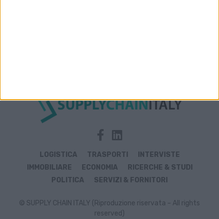
Archivio notizie di Merfcitalia
LOGISTICA
TRASPORTI
INTERVISTE
IMMOBILIARE
ECONOMIA
RICERCHE & STUDI
POLITICA
SERVIZI & FORNITORI
© SUPPLY CHAIN ITALY (Riproduzione riservata – All rights
reserved)