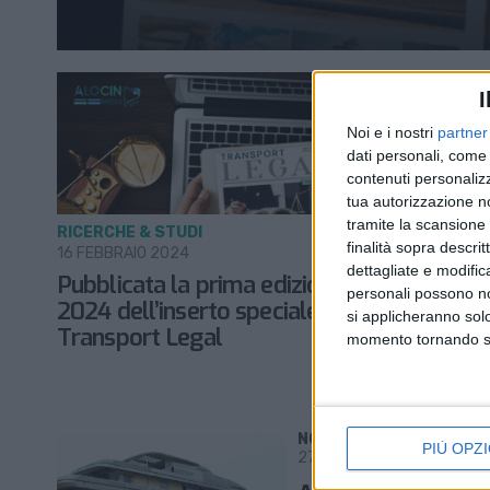
I
Noi e i nostri
partner
dati personali, come 
contenuti personalizz
tua autorizzazione no
tramite la scansione d
RICERCHE & STUDI
NOTIZIE E I
finalità sopra descri
16 FEBBRAIO 2024
5 APRILE 20
dettagliate e modific
Pubblicata la prima edizione del
I cantieri
personali possono non
2024 dell’inserto speciale
hanno dov
si applicheranno sol
Transport Legal
in time’
momento tornando su 
NOTIZIE E INTERVISTE IN 
PIÙ OPZI
27 GENNAIO 2022