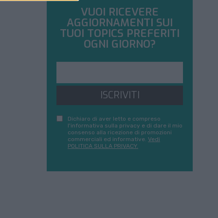
VUOI RICEVERE
AGGIORNAMENTI SUI
TUOI TOPICS PREFERITI
OGNI GIORNO?
ISCRIVITI
Dichiaro di aver letto e compreso
l'informativa sulla privacy e di dare il mio
consenso alla ricezione di promozioni
commerciali ed informative.
Vedi
POLITICA SULLA PRIVACY.