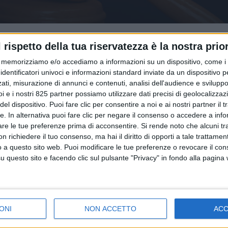
l rispetto della tua riservatezza è la nostra prior
memorizziamo e/o accediamo a informazioni su un dispositivo, come i c
identificatori univoci e informazioni standard inviate da un dispositivo 
ati, misurazione di annunci e contenuti, analisi dell'audience e sviluppo 
i e i nostri 825 partner possiamo utilizzare dati precisi di geolocalizzaz
el dispositivo. Puoi fare clic per consentire a noi e ai nostri partner il 
NTERVISTE IN EVIDENZA
NOTIZIE E INTERVISTE IN EVID
tte. In alternativa puoi fare clic per negare il consenso o accedere a inf
23
31 MAGGIO 2022
are le tue preferenze prima di acconsentire.
Si rende noto che alcuni tr
 italiani della nautica
Rischi cyber security,
 richiedere il tuo consenso, ma hai il diritto di opporti a tale trattame
uto dire addio al ‘Just
gigantismo, instabilità p
o a questo sito web. Puoi modificare le tue preferenze o revocare il con
criticità della logistica: l
questo sito e facendo clic sul pulsante "Privacy" in fondo alla pagina
nuovo inserto
EVIDENZA
ONI
NON ACCETTO
AC