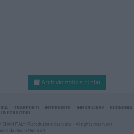
Archivio notizie di olio
TICA
TRASPORTI
INTERVISTE
IMMOBILIARE
ECONOMIA
I & FORNITORI
CHAIN ITALY (Riproduzione riservata – All rights reserved)
dita da Alocin Media Srl