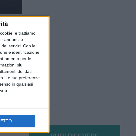
ità
ookie, e trattiamo
per annunci e
dei servizi.
Con la
ione e identificazione
trattamento per le
ormazioni più
attamenti dei dati
nto. Le tue preferenze
senso in qualsiasi
 web.
CETTO