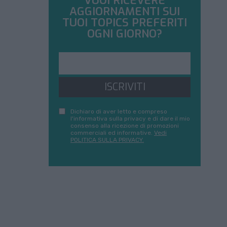
VUOI RICEVERE
AGGIORNAMENTI SUI
TUOI TOPICS PREFERITI
OGNI GIORNO?
ISCRIVITI
Dichiaro di aver letto e compreso
l'informativa sulla privacy e di dare il mio
consenso alla ricezione di promozioni
commerciali ed informative.
Vedi
POLITICA SULLA PRIVACY.