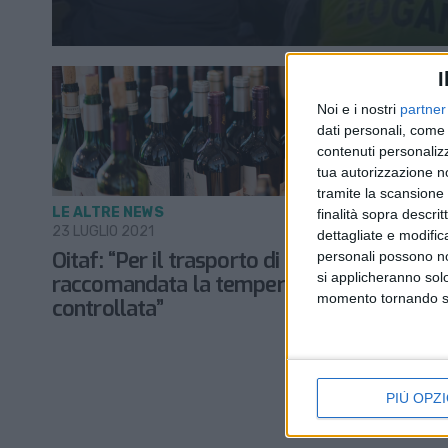
I
Noi e i nostri
partner
dati personali, come 
contenuti personalizz
tua autorizzazione no
tramite la scansione d
LE ALTRE NEWS
finalità sopra descri
23 LUGLIO 2021
dettagliate e modific
Oitaf: “Per il trasporto di olio e vino
personali possono non
si applicheranno sol
raccomandata la temperatura
momento tornando su 
controllata”
PIÙ OPZI