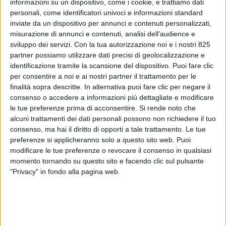
informazioni su un dispositivo, come i cookie, e trattiamo dati
personali, come identificatori univoci e informazioni standard
inviate da un dispositivo per annunci e contenuti personalizzati,
misurazione di annunci e contenuti, analisi dell'audience e
sviluppo dei servizi.
Con la tua autorizzazione noi e i nostri 825
partner possiamo utilizzare dati precisi di geolocalizzazione e
identificazione tramite la scansione del dispositivo. Puoi fare clic
per consentire a noi e ai nostri partner il trattamento per le
finalità sopra descritte. In alternativa puoi fare clic per negare il
consenso o accedere a informazioni più dettagliate e modificare
NOTIZIE E INTERVISTE IN EVIDENZA
23 NOVEMBRE 2021
le tue preferenze prima di acconsentire.
Si rende noto che
Black Friday, consegne e
alcuni trattamenti dei dati personali possono non richiedere il tuo
logistica: non è tutto oro
consenso, ma hai il diritto di opporti a tale trattamento. Le tue
preferenze si applicheranno solo a questo sito web. Puoi
quello che luccica online
modificare le tue preferenze o revocare il consenso in qualsiasi
momento tornando su questo sito e facendo clic sul pulsante
"Privacy" in fondo alla pagina web.