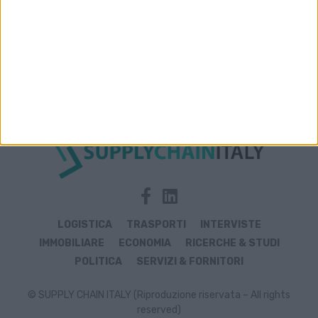
Archivio notizie di operatori
LOGISTICA
TRASPORTI
INTERVISTE
IMMOBILIARE
ECONOMIA
RICERCHE & STUDI
POLITICA
SERVIZI & FORNITORI
© SUPPLY CHAIN ITALY (Riproduzione riservata – All rights
reserved)