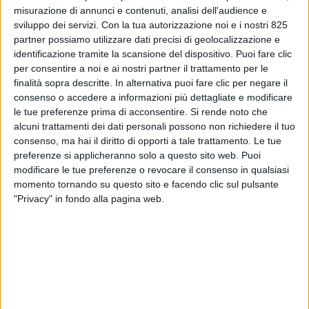
misurazione di annunci e contenuti, analisi dell'audience e
sviluppo dei servizi.
Con la tua autorizzazione noi e i nostri 825
partner possiamo utilizzare dati precisi di geolocalizzazione e
identificazione tramite la scansione del dispositivo. Puoi fare clic
per consentire a noi e ai nostri partner il trattamento per le
finalità sopra descritte. In alternativa puoi fare clic per negare il
consenso o accedere a informazioni più dettagliate e modificare
le tue preferenze prima di acconsentire.
Si rende noto che
alcuni trattamenti dei dati personali possono non richiedere il tuo
NOTIZIE E INTERVISTE IN EVIDENZA
4 APRILE 2023
consenso, ma hai il diritto di opporti a tale trattamento. Le tue
P3 Logistic completa il terzo
preferenze si applicheranno solo a questo sito web. Puoi
modificare le tue preferenze o revocare il consenso in qualsiasi
immobile del parco di Sala
momento tornando su questo sito e facendo clic sul pulsante
Bolognese
"Privacy" in fondo alla pagina web.
VUOI RICEVERE AGGIORNAMENTI SUI