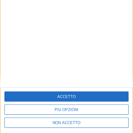
TUOI TOPICS PREFERITI OGNI
GIORNO?
ISCRIVITI
Dichiaro di aver letto e compreso l'informativa sulla privacy e
di dare il mio consenso alla ricezione di promozioni commerciali
ed informative.
Vedi POLITICA SULLA PRIVACY.
ACCETTO
PIÙ OPZIONI
NON ACCETTO