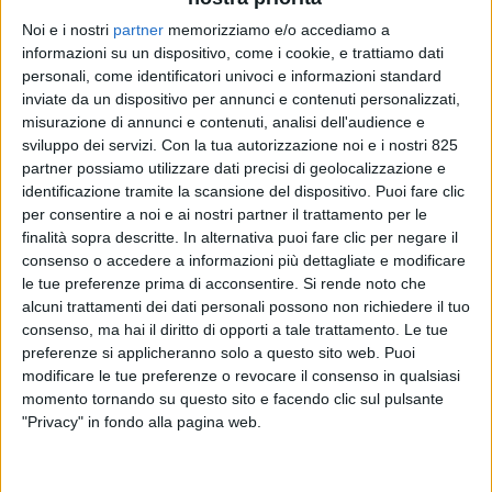
Noi e i nostri
partner
memorizziamo e/o accediamo a
informazioni su un dispositivo, come i cookie, e trattiamo dati
personali, come identificatori univoci e informazioni standard
inviate da un dispositivo per annunci e contenuti personalizzati,
misurazione di annunci e contenuti, analisi dell'audience e
sviluppo dei servizi.
Con la tua autorizzazione noi e i nostri 825
partner possiamo utilizzare dati precisi di geolocalizzazione e
identificazione tramite la scansione del dispositivo. Puoi fare clic
TRASPORTI
2 LUGLIO 2026
per consentire a noi e ai nostri partner il trattamento per le
Genova, Gioia e La Spezia
finalità sopra descritte. In alternativa puoi fare clic per negare il
consenso o accedere a informazioni più dettagliate e modificare
restano i tre porti italiani più
le tue preferenze prima di acconsentire.
Si rende noto che
alcuni trattamenti dei dati personali possono non richiedere il tuo
connessi da linee container
consenso, ma hai il diritto di opporti a tale trattamento. Le tue
preferenze si applicheranno solo a questo sito web. Puoi
modificare le tue preferenze o revocare il consenso in qualsiasi
momento tornando su questo sito e facendo clic sul pulsante
"Privacy" in fondo alla pagina web.