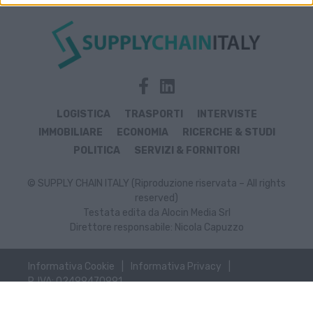
LOGISTICA
TRASPORTI
INTERVISTE
IMMOBILIARE
ECONOMIA
RICERCHE & STUDI
POLITICA
SERVIZI & FORNITORI
© SUPPLY CHAIN ITALY (Riproduzione riservata – All rights
reserved)
Testata edita da Alocin Media Srl
Direttore responsabile: Nicola Capuzzo
Informativa Cookie
Informativa Privacy
P. IVA: 02499470991