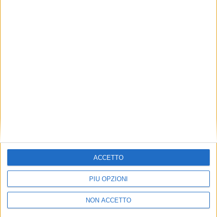
TUOI TOPICS PREFERITI OGNI
GIORNO?
ISCRIVITI
Dichiaro di aver letto e compreso l'informativa sulla privacy e
di dare il mio consenso alla ricezione di promozioni commerciali
ed informative.
Vedi POLITICA SULLA PRIVACY.
ACCETTO
PIÙ OPZIONI
NON ACCETTO