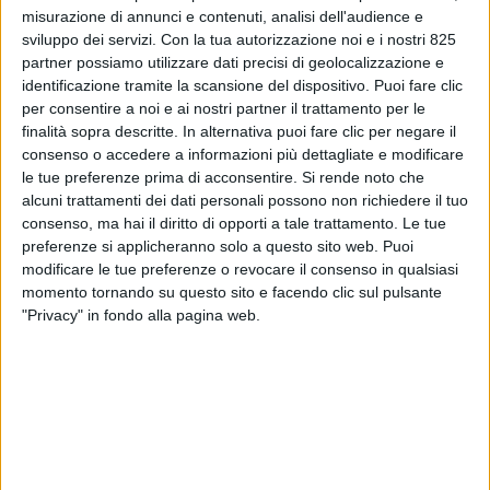
misurazione di annunci e contenuti, analisi dell'audience e
sviluppo dei servizi.
Con la tua autorizzazione noi e i nostri 825
partner possiamo utilizzare dati precisi di geolocalizzazione e
identificazione tramite la scansione del dispositivo. Puoi fare clic
per consentire a noi e ai nostri partner il trattamento per le
finalità sopra descritte. In alternativa puoi fare clic per negare il
consenso o accedere a informazioni più dettagliate e modificare
TRASPORTI
16 GIUGNO 2026
le tue preferenze prima di acconsentire.
Si rende noto che
La Regione Sardegna
alcuni trattamenti dei dati personali possono non richiedere il tuo
consenso, ma hai il diritto di opporti a tale trattamento. Le tue
annuncia un supporto da 30
preferenze si applicheranno solo a questo sito web. Puoi
modificare le tue preferenze o revocare il consenso in qualsiasi
mln per caro carburante ed
momento tornando su questo sito e facendo clic sul pulsante
Ets
"Privacy" in fondo alla pagina web.
VUOI RICEVERE AGGIORNAMENTI SUI