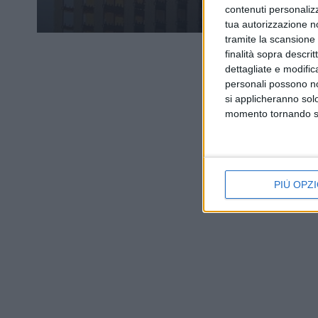
contenuti personalizz
tua autorizzazione no
tramite la scansione d
finalità sopra descri
dettagliate e modific
personali possono non
si applicheranno sol
momento tornando su 
PIÙ OPZI