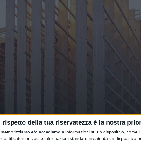
as un nuovo hub interamente
l rispetto della tua riservatezza è la nostra prior
memorizziamo e/o accediamo a informazioni su un dispositivo, come i c
identificatori univoci e informazioni standard inviate da un dispositivo 