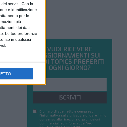
dei servizi.
Con la
ione e identificazione
trattamento per le
ormazioni più
attamenti dei dati
nto. Le tue preferenze
senso in qualsiasi
 web.
VUOI RICEVERE
AGGIORNAMENTI SUI
TUOI TOPICS PREFERITI
OGNI GIORNO?
CETTO
ISCRIVITI
Dichiaro di aver letto e compreso
l'informativa sulla privacy e di dare il mio
consenso alla ricezione di promozioni
commerciali ed informative.
Vedi