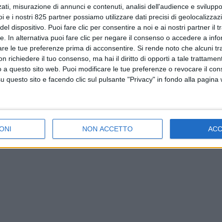
ati, misurazione di annunci e contenuti, analisi dell'audience e sviluppo 
i e i nostri 825 partner possiamo utilizzare dati precisi di geolocalizzaz
el dispositivo. Puoi fare clic per consentire a noi e ai nostri partner il 
tte. In alternativa puoi fare clic per negare il consenso o accedere a inf
are le tue preferenze prima di acconsentire.
Si rende noto che alcuni tr
 richiedere il tuo consenso, ma hai il diritto di opporti a tale trattame
o a questo sito web. Puoi modificare le tue preferenze o revocare il con
questo sito e facendo clic sul pulsante "Privacy" in fondo alla pagina
ONI
NON ACCETTO
AC