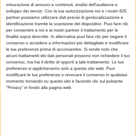
misurazione di annunci e contenuti, analisi dell'audience e
sviluppo dei servizi.
Con la tua autorizzazione noi e i nostri 825
partner possiamo utilizzare dati precisi di geolocalizzazione e
identificazione tramite la scansione del dispositivo. Puoi fare clic
per consentire a noi e ai nostri partner il trattamento per le
finalità sopra descritte. In alternativa puoi fare clic per negare il
consenso o accedere a informazioni più dettagliate e modificare
le tue preferenze prima di acconsentire.
Si rende noto che
alcuni trattamenti dei dati personali possono non richiedere il tuo
TRASPORTI
29 MAGGIO 2026
consenso, ma hai il diritto di opporti a tale trattamento. Le tue
Gts riceve sei Iveco S-Way per
preferenze si applicheranno solo a questo sito web. Puoi
modificare le tue preferenze o revocare il consenso in qualsiasi
trasporto intermodale per la
momento tornando su questo sito e facendo clic sul pulsante
controllata Sgl
"Privacy" in fondo alla pagina web.
VUOI RICEVERE AGGIORNAMENTI SUI