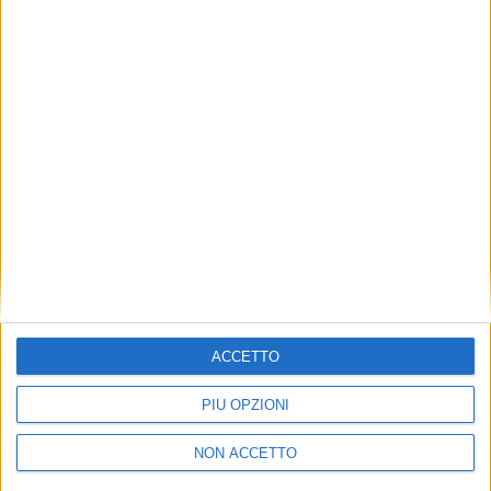
TUOI TOPICS PREFERITI OGNI
GIORNO?
ISCRIVITI
Dichiaro di aver letto e compreso l'informativa sulla privacy e
di dare il mio consenso alla ricezione di promozioni commerciali
ed informative.
Vedi POLITICA SULLA PRIVACY.
ACCETTO
PIÙ OPZIONI
NON ACCETTO