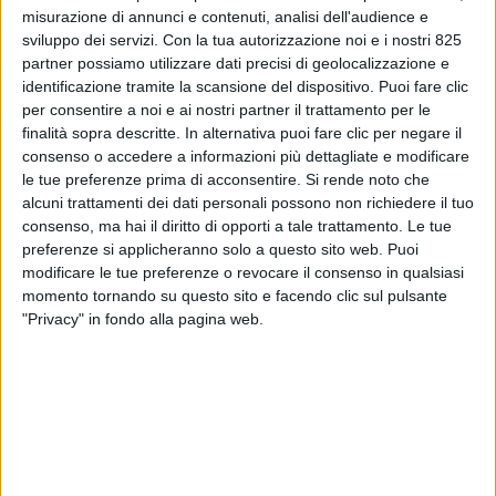
misurazione di annunci e contenuti, analisi dell'audience e
sviluppo dei servizi.
Con la tua autorizzazione noi e i nostri 825
partner possiamo utilizzare dati precisi di geolocalizzazione e
identificazione tramite la scansione del dispositivo. Puoi fare clic
per consentire a noi e ai nostri partner il trattamento per le
finalità sopra descritte. In alternativa puoi fare clic per negare il
consenso o accedere a informazioni più dettagliate e modificare
le tue preferenze prima di acconsentire.
Si rende noto che
alcuni trattamenti dei dati personali possono non richiedere il tuo
LE ALTRE NEWS
3 MARZO 2022
consenso, ma hai il diritto di opporti a tale trattamento. Le tue
SosLog avvia un osservatorio
preferenze si applicheranno solo a questo sito web. Puoi
modificare le tue preferenze o revocare il consenso in qualsiasi
sul greenwashing nella
momento tornando su questo sito e facendo clic sul pulsante
logistica
"Privacy" in fondo alla pagina web.
VUOI RICEVERE AGGIORNAMENTI SUI