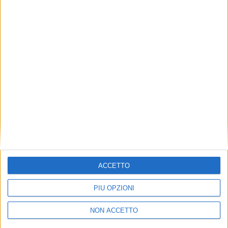
TUOI TOPICS PREFERITI OGNI
GIORNO?
ISCRIVITI
Dichiaro di aver letto e compreso l'informativa sulla privacy e
di dare il mio consenso alla ricezione di promozioni commerciali
ed informative.
Vedi POLITICA SULLA PRIVACY.
ACCETTO
PIÙ OPZIONI
NON ACCETTO