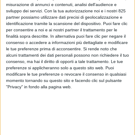
misurazione di annunci e contenuti, analisi dell'audience e
sviluppo dei servizi.
Con la tua autorizzazione noi e i nostri 825
partner possiamo utilizzare dati precisi di geolocalizzazione e
identificazione tramite la scansione del dispositivo. Puoi fare clic
per consentire a noi e ai nostri partner il trattamento per le
finalità sopra descritte. In alternativa puoi fare clic per negare il
consenso o accedere a informazioni più dettagliate e modificare
NOTIZIE E INTERVISTE IN EVIDENZA
18 DICEMBRE 2020
le tue preferenze prima di acconsentire.
Si rende noto che
Impiantistica industriale
alcuni trattamenti dei dati personali possono non richiedere il tuo
consenso, ma hai il diritto di opporti a tale trattamento. Le tue
italiana e logistica: in che
preferenze si applicheranno solo a questo sito web. Puoi
modificare le tue preferenze o revocare il consenso in qualsiasi
direzione sta andando il
momento tornando su questo sito e facendo clic sul pulsante
mercato
"Privacy" in fondo alla pagina web.
VUOI RICEVERE AGGIORNAMENTI SUI