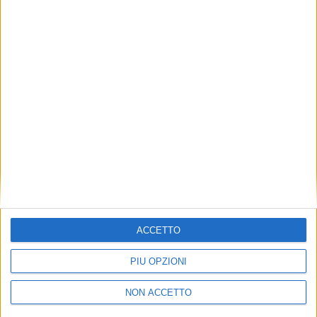
TUOI TOPICS PREFERITI OGNI
GIORNO?
ISCRIVITI
Dichiaro di aver letto e compreso l'informativa sulla privacy e
di dare il mio consenso alla ricezione di promozioni commerciali
ed informative.
Vedi POLITICA SULLA PRIVACY.
ACCETTO
PIÙ OPZIONI
NON ACCETTO