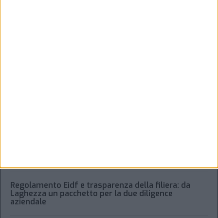
Dichiaro di aver letto e compreso l'informativa sulla privacy e di
dare il mio consenso alla ricezione di promozioni commerciali ed
informative.
Vedi POLITICA SULLA PRIVACY.
ULTIMI ARTICOLI
Xeneta frena sulla peak season, tariffe in calo per il
trasporto aereo merci
Alessandro Scotti è il nuovo general manager di
Dachser Italy Food Logistics
Regolamento Eidf e trasparenza della filiera: da
Laghezza un pacchetto per la due diligence
aziendale