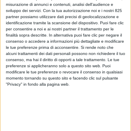
misurazione di annunci e contenuti, analisi dell'audience e
sviluppo dei servizi.
Con la tua autorizzazione noi e i nostri 825
partner possiamo utilizzare dati precisi di geolocalizzazione e
identificazione tramite la scansione del dispositivo. Puoi fare clic
per consentire a noi e ai nostri partner il trattamento per le
finalità sopra descritte. In alternativa puoi fare clic per negare il
consenso o accedere a informazioni più dettagliate e modificare
le tue preferenze prima di acconsentire.
Si rende noto che
alcuni trattamenti dei dati personali possono non richiedere il tuo
TRASPORTI
1 GIUGNO 2026
consenso, ma hai il diritto di opporti a tale trattamento. Le tue
Rischio colli di bottiglia
preferenze si applicheranno solo a questo sito web. Puoi
modificare le tue preferenze o revocare il consenso in qualsiasi
secondo Dhl, Fedex e Ups con
momento tornando su questo sito e facendo clic sul pulsante
le tasse Ue sui piccoli pacchi
"Privacy" in fondo alla pagina web.
VUOI RICEVERE AGGIORNAMENTI SUI