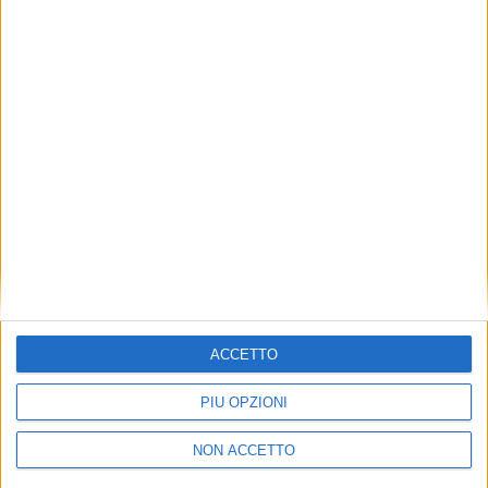
TUOI TOPICS PREFERITI OGNI
GIORNO?
ISCRIVITI
Dichiaro di aver letto e compreso l'informativa sulla privacy e
di dare il mio consenso alla ricezione di promozioni commerciali
ed informative.
Vedi POLITICA SULLA PRIVACY.
ACCETTO
PIÙ OPZIONI
NON ACCETTO