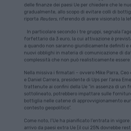
delle finanze dei paesi Ue per chiedere che le nuo
gradualmente, allo scopo di evitare colli di bottig
riporta
Reuters
, riferendo di avere visionato la l
In particolare secondo i tre gruppi, segnala l’a
forfettario da 3 euro, la cui attivazione è prevista
a quando non saranno giuridicamente definiti e ope
nuovi obblighi in materia di comunicazione di dat
complessità che non può realisticamente essere 
Nella missiva i firmatari – ovvero Mike Parra, Ce
e Daniel Carrera, presidente di Ups per l’area Em
trattenute ai confini della Ue “in assenza di un f
sottolineato, potrebbero impattare sulle forniture
bottiglia nelle catene di approvvigionamento euro
contesto geopolitico”.
Come noto, l’Ue ha pianificato l’entrata in vigore 
arrivo da paesi extra Ue (il cui 25% dovrebbe res