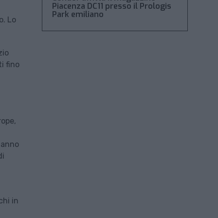
Piacenza DC11 presso il Prologis
Park emiliano
o. Lo
zio
i fino
rope,
 hanno
di
chi in