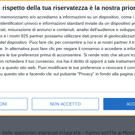
l rispetto della tua riservatezza è la nostra prior
memorizziamo e/o accediamo a informazioni su un dispositivo, come i c
identificatori univoci e informazioni standard inviate da un dispositivo 
ati, misurazione di annunci e contenuti, analisi dell'audience e sviluppo 
i e i nostri 825 partner possiamo utilizzare dati precisi di geolocalizzaz
el dispositivo. Puoi fare clic per consentire a noi e ai nostri partner il 
tte. In alternativa puoi fare clic per negare il consenso o accedere a inf
are le tue preferenze prima di acconsentire.
Si rende noto che alcuni tr
 richiedere il tuo consenso, ma hai il diritto di opporti a tale trattame
o a questo sito web. Puoi modificare le tue preferenze o revocare il con
questo sito e facendo clic sul pulsante "Privacy" in fondo alla pagina
ONI
NON ACCETTO
AC
 delle spedizioni espresse integrate – hanno scritto ai Minist