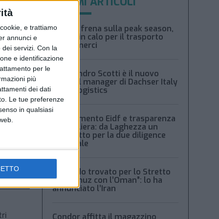
ULTIMI ARTICOLI
ità
ookie, e trattiamo
Xeneta frena sulla peak season,
tariffe in calo per il trasporto
per annunci e
aereo merci
dei servizi.
Con la
ione e identificazione
trattamento per le
Alessandro Scotti è il nuovo
ormazioni più
general manager di Dachser Italy
attamenti dei dati
Food Logistics
nto. Le tue preferenze
senso in qualsiasi
Regolamento Eidf e trasparenza
 web.
della filiera: da Laghezza un
pacchetto per la due diligence
aziendale
CETTO
“Accordo trovato per lo Stretto
di Hormuz con l’Oman”: lo ha
annunciato l’Iran
ri
Condor affitta il magazzino