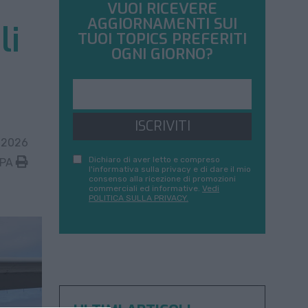
VUOI RICEVERE
AGGIORNAMENTI SUI
li
TUOI TOPICS PREFERITI
OGNI GIORNO?
ISCRIVITI
 2026
Dichiaro di aver letto e compreso
MPA
l'informativa sulla privacy e di dare il mio
consenso alla ricezione di promozioni
commerciali ed informative.
Vedi
POLITICA SULLA PRIVACY.