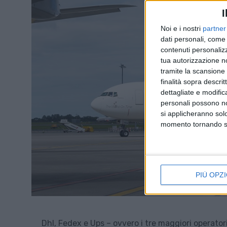
I
Noi e i nostri
partner
dati personali, come 
contenuti personalizz
tua autorizzazione no
tramite la scansione d
finalità sopra descri
dettagliate e modific
personali possono non
si applicheranno sol
momento tornando su 
PIÙ OPZI
Dhl, Fedex e Ups – ovvero i tre maggiori operatori