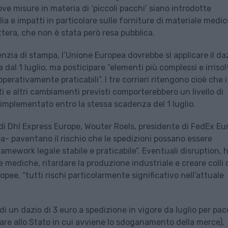
ve misure in materia di ‘piccoli pacchi’ siano introdotte
lia e impatti in particolare sulle forniture di materiale medic
ettera, che non è stata però resa pubblica.
genzia di stampa, l’Unione Europea dovrebbe sì applicare il da
 dal 1 luglio, ma posticipare “elementi più complessi e irrisolt
rativamente praticabili”. I tre corrieri ritengono cioè che i
i e altri cambiamenti previsti comporterebbero un livello di
implementato entro la stessa scadenza del 1 luglio.
o di Dhl Express Europe, Wouter Roels, presidente di FedEx Eu
ea- paventano il rischio che le spedizioni possano essere
ramework legale stabile e praticabile”. Eventuali disruption,
 mediche, ritardare la produzione industriale e creare colli 
pee, “tutti rischi particolarmente significativo nell’attuale
di un dazio di 3 euro a spedizione in vigore da luglio per pac
tare allo Stato in cui avviene lo sdoganamento della merce),