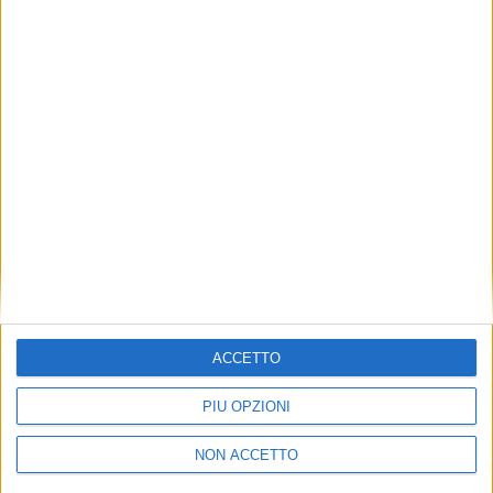
TUOI TOPICS PREFERITI OGNI
GIORNO?
ISCRIVITI
Dichiaro di aver letto e compreso l'informativa sulla privacy e
di dare il mio consenso alla ricezione di promozioni commerciali
ed informative.
Vedi POLITICA SULLA PRIVACY.
ACCETTO
PIÙ OPZIONI
NON ACCETTO