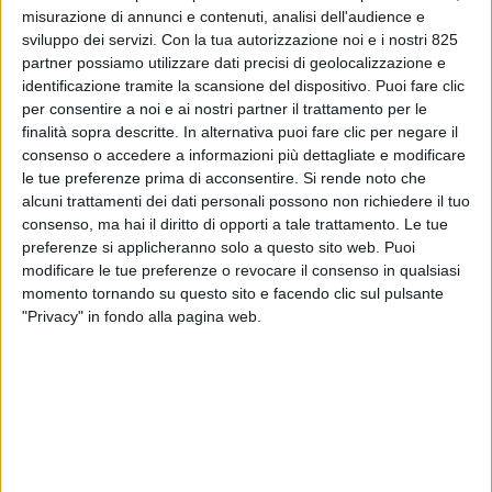
misurazione di annunci e contenuti, analisi dell'audience e
sviluppo dei servizi.
Con la tua autorizzazione noi e i nostri 825
partner possiamo utilizzare dati precisi di geolocalizzazione e
identificazione tramite la scansione del dispositivo. Puoi fare clic
per consentire a noi e ai nostri partner il trattamento per le
finalità sopra descritte. In alternativa puoi fare clic per negare il
consenso o accedere a informazioni più dettagliate e modificare
le tue preferenze prima di acconsentire.
Si rende noto che
alcuni trattamenti dei dati personali possono non richiedere il tuo
consenso, ma hai il diritto di opporti a tale trattamento. Le tue
preferenze si applicheranno solo a questo sito web. Puoi
LE ALTRE NEWS
18 MAGGIO 2022
modificare le tue preferenze o revocare il consenso in qualsiasi
“Obsoleta e inquinante” la
momento tornando su questo sito e facendo clic sul pulsante
flotta refrigerata italiana
"Privacy" in fondo alla pagina web.
VUOI RICEVERE AGGIORNAMENTI SUI