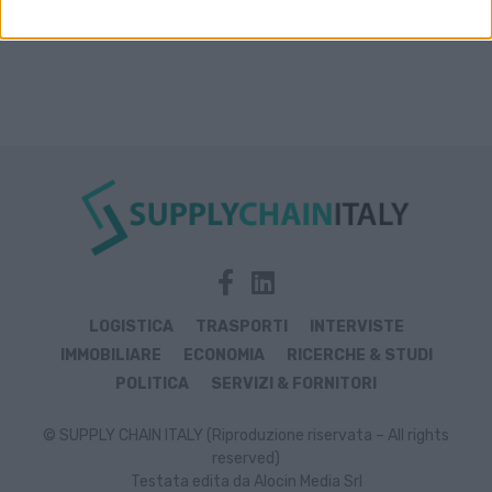
LOGISTICA
TRASPORTI
INTERVISTE
IMMOBILIARE
ECONOMIA
RICERCHE & STUDI
POLITICA
SERVIZI & FORNITORI
© SUPPLY CHAIN ITALY (Riproduzione riservata – All rights
reserved)
Testata edita da Alocin Media Srl