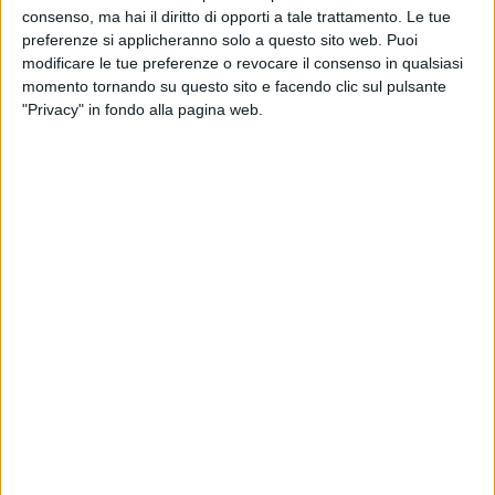
consenso, ma hai il diritto di opporti a tale trattamento. Le tue
preferenze si applicheranno solo a questo sito web. Puoi
modificare le tue preferenze o revocare il consenso in qualsiasi
momento tornando su questo sito e facendo clic sul pulsante
"Privacy" in fondo alla pagina web.
Gran parte della flotta refrigerata italiana è obsoleta,
ovvero include molti veicoli di categoria pre Euro 5,
immatricolati prima di gennaio 2012.
A scattare la fotografia di un settore fondamentale
per la logistica è il Libro Bianco sul Trasporto
Refrigerato in Italia, elaborato da Oitaf (Osservatorio
Interdisciplinare Trasporto Alimenti e Farmaci), sulla
base dei dati ufficiali al 2020 delle licenze Atp del
Ministero delle Infrastrutture e della Mobilità
Sostenibili. Più nel dettaglio questa analisi è parte del