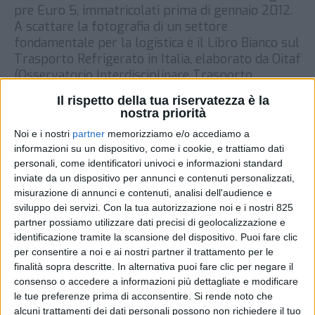
pre Euro 5, immatricolati prima di gennaio 2012.
A scattare la fotografia di un settore
fondamentale per la logistica è il Libro Bianco sul
Trasporto Refrigerato in Italia, elaborato da Oitaf
(Osservatorio Interdisciplinare Trasporto
Alimenti e Farmaci), sulla base dei dati […]
Il rispetto della tua riservatezza è la
nostra priorità
DI
18 MAGGIO 2022
Noi e i nostri
partner
memorizziamo e/o accediamo a
informazioni su un dispositivo, come i cookie, e trattiamo dati
STAMPA
personali, come identificatori univoci e informazioni standard
inviate da un dispositivo per annunci e contenuti personalizzati,
misurazione di annunci e contenuti, analisi dell'audience e
sviluppo dei servizi.
Con la tua autorizzazione noi e i nostri 825
partner possiamo utilizzare dati precisi di geolocalizzazione e
identificazione tramite la scansione del dispositivo. Puoi fare clic
per consentire a noi e ai nostri partner il trattamento per le
finalità sopra descritte. In alternativa puoi fare clic per negare il
consenso o accedere a informazioni più dettagliate e modificare
le tue preferenze prima di acconsentire.
Si rende noto che
alcuni trattamenti dei dati personali possono non richiedere il tuo