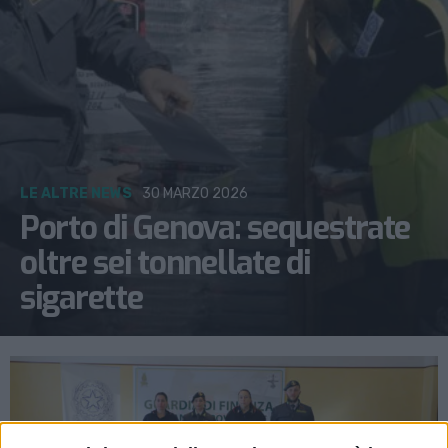
LE ALTRE NEWS
30 MARZO 2026
Porto di Genova: sequestrate
oltre sei tonnellate di
sigarette