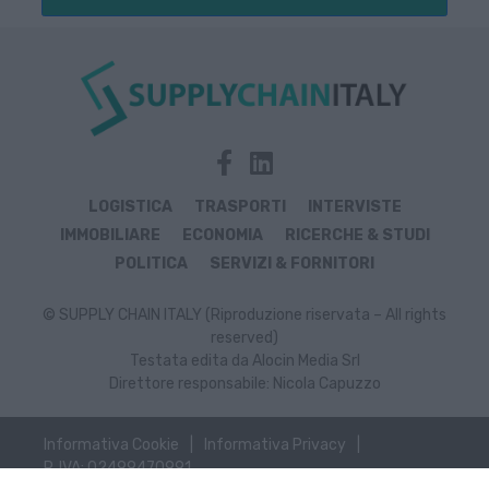
LOGISTICA
TRASPORTI
INTERVISTE
IMMOBILIARE
ECONOMIA
RICERCHE & STUDI
POLITICA
SERVIZI & FORNITORI
© SUPPLY CHAIN ITALY (Riproduzione riservata – All rights
reserved)
Testata edita da Alocin Media Srl
Direttore responsabile: Nicola Capuzzo
Informativa Cookie
Informativa Privacy
P. IVA: 02499470991