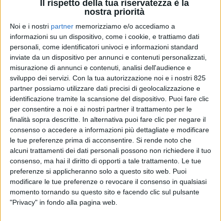
Il rispetto della tua riservatezza è la
nostra priorità
Noi e i nostri
partner
memorizziamo e/o accediamo a
informazioni su un dispositivo, come i cookie, e trattiamo dati
personali, come identificatori univoci e informazioni standard
inviate da un dispositivo per annunci e contenuti personalizzati,
TRASPORTI
misurazione di annunci e contenuti, analisi dell'audience e
9 GENNAIO 2026
sviluppo dei servizi.
Con la tua autorizzazione noi e i nostri 825
Sequestrate oltre 2 tonnellate di cocaina in
partner possiamo utilizzare dati precisi di geolocalizzazione e
porto a Genova
identificazione tramite la scansione del dispositivo. Puoi fare clic
per consentire a noi e ai nostri partner il trattamento per le
finalità sopra descritte. In alternativa puoi fare clic per negare il
consenso o accedere a informazioni più dettagliate e modificare
le tue preferenze prima di acconsentire.
Si rende noto che
alcuni trattamenti dei dati personali possono non richiedere il tuo
consenso, ma hai il diritto di opporti a tale trattamento. Le tue
preferenze si applicheranno solo a questo sito web. Puoi
modificare le tue preferenze o revocare il consenso in qualsiasi
momento tornando su questo sito e facendo clic sul pulsante
"Privacy" in fondo alla pagina web.
TRASPORTI