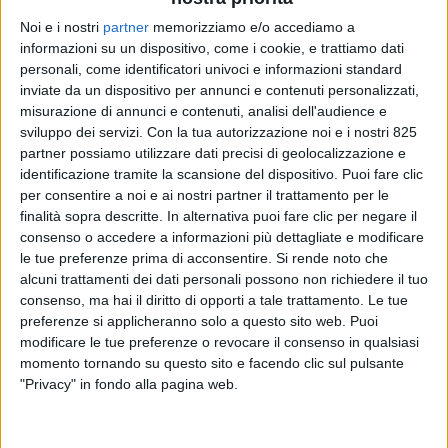
Noi e i nostri
partner
memorizziamo e/o accediamo a
informazioni su un dispositivo, come i cookie, e trattiamo dati
personali, come identificatori univoci e informazioni standard
inviate da un dispositivo per annunci e contenuti personalizzati,
misurazione di annunci e contenuti, analisi dell'audience e
sviluppo dei servizi.
Con la tua autorizzazione noi e i nostri 825
partner possiamo utilizzare dati precisi di geolocalizzazione e
identificazione tramite la scansione del dispositivo. Puoi fare clic
LOGISTICA
5 SETTEMBRE 2025
per consentire a noi e ai nostri partner il trattamento per le
Cercasi operatore logistico
finalità sopra descritte. In alternativa puoi fare clic per negare il
consenso o accedere a informazioni più dettagliate e modificare
per la mostra “Originali greci
le tue preferenze prima di acconsentire.
Si rende noto che
alcuni trattamenti dei dati personali possono non richiedere il tuo
a Roma”
consenso, ma hai il diritto di opporti a tale trattamento. Le tue
preferenze si applicheranno solo a questo sito web. Puoi
modificare le tue preferenze o revocare il consenso in qualsiasi
momento tornando su questo sito e facendo clic sul pulsante
"Privacy" in fondo alla pagina web.