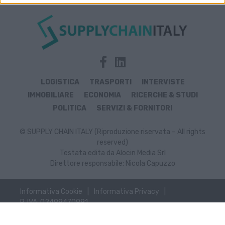
LOGISTICA
TRASPORTI
INTERVISTE
IMMOBILIARE
ECONOMIA
RICERCHE & STUDI
POLITICA
SERVIZI & FORNITORI
© SUPPLY CHAIN ITALY (Riproduzione riservata – All rights
reserved)
Testata edita da Alocin Media Srl
Direttore responsabile: Nicola Capuzzo
Informativa Cookie
Informativa Privacy
P. IVA: 02499470991