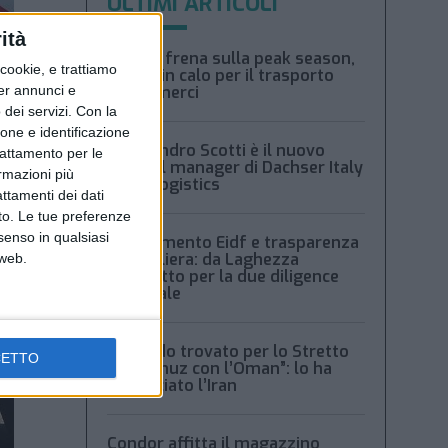
ULTIMI ARTICOLI
ità
Xeneta frena sulla peak season,
ookie, e trattiamo
tariffe in calo per il trasporto
per annunci e
aereo merci
dei servizi.
Con la
ione e identificazione
Alessandro Scotti è il nuovo
trattamento per le
general manager di Dachser Italy
ormazioni più
Food Logistics
attamenti dei dati
nto. Le tue preferenze
senso in qualsiasi
Regolamento Eidf e trasparenza
della filiera: da Laghezza
 web.
pacchetto per la due diligence
aziendale
“Accordo trovato per lo Stretto
CETTO
di Hormuz con l’Oman”: lo ha
annunciato l’Iran
Condor affitta il magazzino