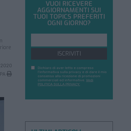
VUOI RICEVERE
AGGIORNAMENTI SUI
TUOI TOPICS PREFERITI
OGNI GIORNO?
n
riore
ISCRIVITI
 2020
Dichiaro di aver letto e compreso
l'informativa sulla privacy e di dare il mio
MPA
consenso alla ricezione di promozioni
commerciali ed informative.
Vedi
POLITICA SULLA PRIVACY.