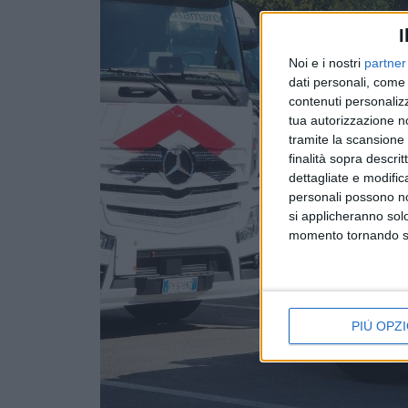
I
Noi e i nostri
partner
dati personali, come 
contenuti personalizz
tua autorizzazione no
tramite la scansione d
finalità sopra descri
dettagliate e modific
personali possono non
si applicheranno sol
momento tornando su 
PIÙ OPZI