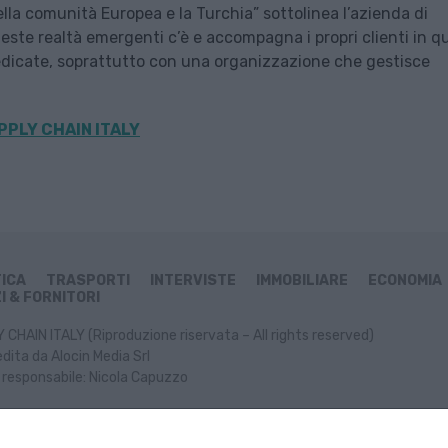
lla comunità Europea e la Turchia” sottolinea l’azienda di
ste realtà emergenti c’è e accompagna i propri clienti in qu
dedicate, soprattutto con una organizzazione che gestisce
PPLY CHAIN ITALY
TICA
TRASPORTI
INTERVISTE
IMMOBILIARE
ECONOMIA
I & FORNITORI
CHAIN ITALY (Riproduzione riservata – All rights reserved)
dita da Alocin Media Srl
 responsabile: Nicola Capuzzo
ormativa Cookie
Informativa Privacy
P. IVA: 02499470991