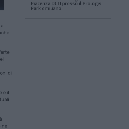
Piacenza DC11 presso il Prologis
Park emiliano
ta
anche
ferte
ei
oni di
 e il
tuali
à
e ne