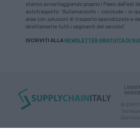
stanno avvantaggiando proprio i Paesi dell’est de
autotrasporto. “Autamarocchi – conclude – in que
aree con soluzioni di trasporto specializzate e 
direttamente tutti i segmenti del servizio”.
ISCRIVITI ALLA
NEWSLETTER GRATUITA DI SU
LOGIS
SERVIZ
© SUPPLY 
Testata e
Direttore
Inf