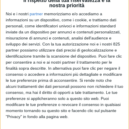
Il rispetto della tua riservatezza è la
nostra priorità
Noi e i nostri
partner
memorizziamo e/o accediamo a
informazioni su un dispositivo, come i cookie, e trattiamo dati
personali, come identificatori univoci e informazioni standard
inviate da un dispositivo per annunci e contenuti personalizzati,
misurazione di annunci e contenuti, analisi dell'audience e
sviluppo dei servizi.
Con la tua autorizzazione noi e i nostri 825
partner possiamo utilizzare dati precisi di geolocalizzazione e
identificazione tramite la scansione del dispositivo. Puoi fare clic
per consentire a noi e ai nostri partner il trattamento per le
finalità sopra descritte. In alternativa puoi fare clic per negare il
consenso o accedere a informazioni più dettagliate e modificare
le tue preferenze prima di acconsentire.
Si rende noto che
alcuni trattamenti dei dati personali possono non richiedere il tuo
Cnh Industrial, casa produttrice di macchine agricole
consenso, ma hai il diritto di opporti a tale trattamento. Le tue
controllata da Exor, ha individuate nuove soluzioni di
preferenze si applicheranno solo a questo sito web. Puoi
trasporto sostenibile in Europa. ​Le mietitrebbiatrici
modificare le tue preferenze o revocare il consenso in qualsiasi
sono macchine agricole di dimensioni importanti
momento tornando su questo sito e facendo clic sul pulsante
utilizzate per raccogliere quel prodotto che verrà
"Privacy" in fondo alla pagina web.
trasformato in cibo per l’alimentazione umana,