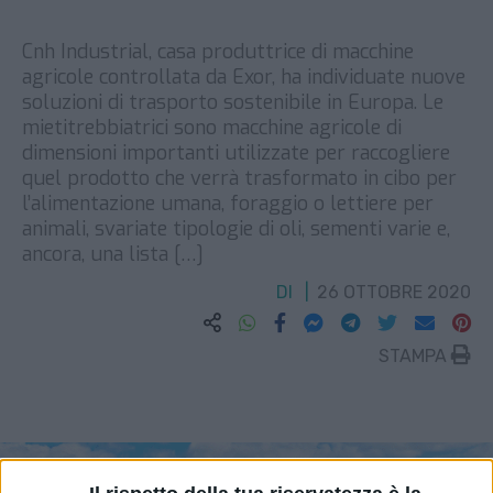
Cnh Industrial, casa produttrice di macchine
agricole controllata da Exor, ha individuate nuove
soluzioni di trasporto sostenibile in Europa. ​Le
mietitrebbiatrici sono macchine agricole di
dimensioni importanti utilizzate per raccogliere
quel prodotto che verrà trasformato in cibo per
l’alimentazione umana, foraggio o lettiere per
animali, svariate tipologie di oli, sementi varie e,
ancora, una lista […]
DI
26 OTTOBRE 2020
STAMPA