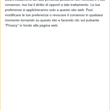
consenso, ma hai il diritto di opporti a tale trattamento. Le tue
preferenze si applicheranno solo a questo sito web. Puoi
modificare le tue preferenze o revocare il consenso in qualsiasi
momento tornando su questo sito e facendo clic sul pulsante
"Privacy" in fondo alla pagina web.
La Filt Cgil di Cuneo ha proclamato una giornata di
sciopero per i lavoratori della logistica operanti nel
locale stabilimento di Michelin. Lo si apprende da una
nota firmata dal segretario Ivano Esposto nella quale
si specifica che l’astensione dal lavoro si terrà dalle
ore 6 del 5 novembre per concludersi alle 6 del giorno
dopo e riguarda i 109 lavoratori della società Rekeep
Spa ex Manutencoop facility Management, società
con sede a Zola Predosa presso Bologna che conta un
totale di 17 mila dipendenti.
Di seguito le motivazioni che hanno portato il