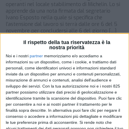
operanti nel locale stabilimento di Michelin. Lo si
apprende da una nota firmata dal segretario
Ivano Esposto nella quale si specifica che
l’astensione dal lavoro si terrà dalle ore 6 del 5
novembre per concludersi alle 6 del giorno […]
DI
4 NOVEMBRE 2020
Il rispetto della tua riservatezza è la
nostra priorità
Noi e i nostri
partner
memorizziamo e/o accediamo a
STAMPA
informazioni su un dispositivo, come i cookie, e trattiamo dati
personali, come identificatori univoci e informazioni standard
inviate da un dispositivo per annunci e contenuti personalizzati,
misurazione di annunci e contenuti, analisi dell'audience e
sviluppo dei servizi.
Con la tua autorizzazione noi e i nostri 825
partner possiamo utilizzare dati precisi di geolocalizzazione e
identificazione tramite la scansione del dispositivo. Puoi fare clic
per consentire a noi e ai nostri partner il trattamento per le
finalità sopra descritte. In alternativa puoi fare clic per negare il
consenso o accedere a informazioni più dettagliate e modificare
le tue preferenze prima di acconsentire.
Si rende noto che
alcuni trattamenti dei dati personali possono non richiedere il tuo