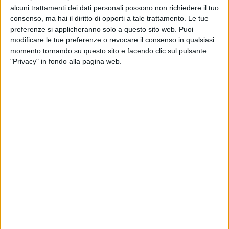
alcuni trattamenti dei dati personali possono non richiedere il tuo
consenso, ma hai il diritto di opporti a tale trattamento. Le tue
preferenze si applicheranno solo a questo sito web. Puoi
modificare le tue preferenze o revocare il consenso in qualsiasi
momento tornando su questo sito e facendo clic sul pulsante
"Privacy" in fondo alla pagina web.
La corsa al rialzo dei noli marittimi sul trade Asia –
Europa non accenna a rallentare e sta per
raggiungere nuovi livelli record.