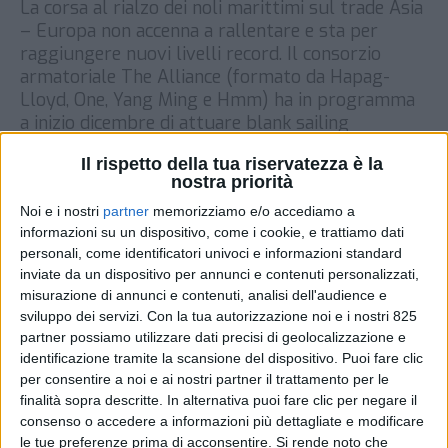
La corsa al rialzo dei noli marittimi sul trade Asia
– Europa non accenna a rallentare e sta per
raggiungere nuovi livelli record. Il consorzio
armatoriale The Alliance (formato da Hapag-
Lloyd, One, Yang Ming e Hmm) ha in programma
a inizio dicembre di attuare blank sailing
(cancellazione di partenze) per un quarto della
Il rispetto della tua riservatezza è la
capacità di […]
nostra priorità
DI
12 NOVEMBRE 2020
Noi e i nostri
partner
memorizziamo e/o accediamo a
informazioni su un dispositivo, come i cookie, e trattiamo dati
personali, come identificatori univoci e informazioni standard
STAMPA
inviate da un dispositivo per annunci e contenuti personalizzati,
misurazione di annunci e contenuti, analisi dell'audience e
sviluppo dei servizi.
Con la tua autorizzazione noi e i nostri 825
partner possiamo utilizzare dati precisi di geolocalizzazione e
identificazione tramite la scansione del dispositivo. Puoi fare clic
per consentire a noi e ai nostri partner il trattamento per le
finalità sopra descritte. In alternativa puoi fare clic per negare il
consenso o accedere a informazioni più dettagliate e modificare
le tue preferenze prima di acconsentire.
Si rende noto che