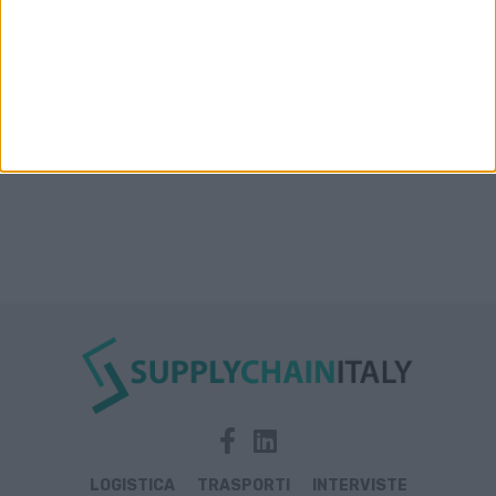
Condor affitta il magazzino Piacenza DC11 presso il
Prologis Park emiliano
LOGISTICA
TRASPORTI
INTERVISTE