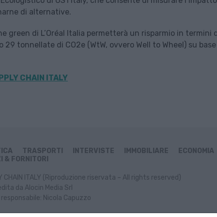
l Ecologistico di GS1 Italy, che consente di misurare l’impatto
arne di alternative.
 green di L’Oréal Italia permetterà un risparmio in termini d
o 29 tonnellate di CO2e (WtW, ovvero Well to Wheel) su base
PPLY CHAIN ITALY
TICA
TRASPORTI
INTERVISTE
IMMOBILIARE
ECONOMIA
I & FORNITORI
CHAIN ITALY (Riproduzione riservata – All rights reserved)
dita da Alocin Media Srl
 responsabile: Nicola Capuzzo