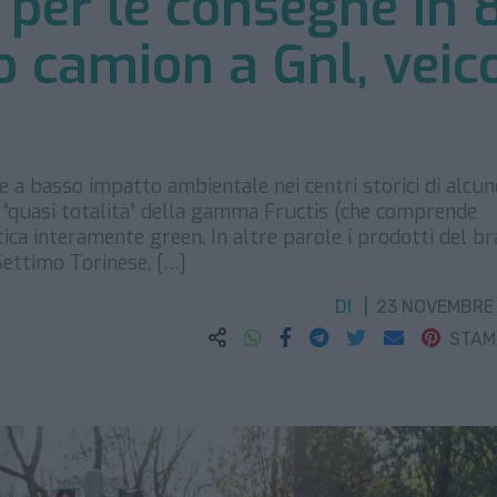
: per le consegne in 
lo camion a Gnl, veico
gne a basso impatto ambientale nei centri storici di alcun
 la “quasi totalità” della gamma Fructis (che comprende
ica interamente green. In altre parole i prodotti del br
Settimo Torinese, […]
DI
23 NOVEMBRE
STA