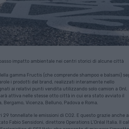
a basso impatto ambientale nei centri storici di alcune città
à” della gamma Fructis (che comprende shampoo e balsami) se
arole i prodotti del brand, realizzati interamente nello
ati ai relativi punti vendita utilizzando solo camion a Gnl,
arà attiva nelle stesse otto città in cui era stato avviato il
ia, Bergamo, Vicenza, Belluno, Padova e Roma.
i 29 tonnellate le emissioni di CO2. E questo grazie anche a
to Fabio Sensidoni, direttore Operations L’Oréal Italia. Il ca