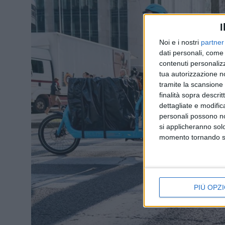
I
Noi e i nostri
partner
dati personali, come 
contenuti personalizz
tua autorizzazione no
tramite la scansione d
finalità sopra descri
dettagliate e modific
personali possono non
si applicheranno sol
momento tornando su 
PIÙ OPZI