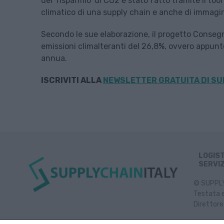
del ‘risparmio’ di CO2 è stato fatto tramite il too
climatico di una supply chain e anche di immagin
Secondo le sue elaborazione, il progetto Consegne
emissioni climalteranti del 26,8%, ovvero appunt
annua.
ISCRIVITI ALLA
NEWSLETTER GRATUITA DI SU
LOGIS
SERVIZ
© SUPPLY 
Testata e
Direttore