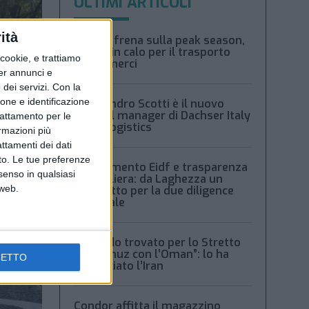
ULTIMI ARTICOLI
ità
Xeneta frena sulla peak season,
tariffe in calo per il trasporto
ookie, e trattiamo
aereo merci
per annunci e
dei servizi.
Con la
ione e identificazione
Alessandro Scotti è il nuovo
general manager di Dachser Italy
trattamento per le
Food Logistics
ormazioni più
attamenti dei dati
nto. Le tue preferenze
Regolamento Eidf e trasparenza
senso in qualsiasi
della filiera: da Laghezza un
 web.
pacchetto per la due diligence
aziendale
“Accordo trovato per lo Stretto
di Hormuz con l’Oman”: lo ha
CETTO
annunciato l’Iran
Condor affitta il magazzino