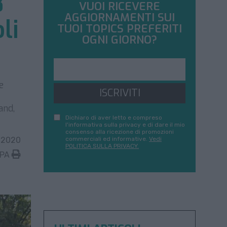
8
VUOI RICEVERE
AGGIORNAMENTI SUI
li
TUOI TOPICS PREFERITI
OGNI GIORNO?
e
ISCRIVITI
and,
Dichiaro di aver letto e compreso
l'informativa sulla privacy e di dare il mio
consenso alla ricezione di promozioni
 2020
commerciali ed informative.
Vedi
POLITICA SULLA PRIVACY.
MPA