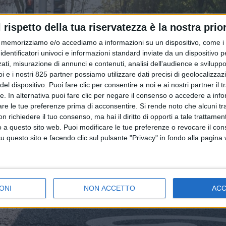
l rispetto della tua riservatezza è la nostra prior
memorizziamo e/o accediamo a informazioni su un dispositivo, come i c
identificatori univoci e informazioni standard inviate da un dispositivo 
ati, misurazione di annunci e contenuti, analisi dell'audience e sviluppo 
i e i nostri 825 partner possiamo utilizzare dati precisi di geolocalizzaz
el dispositivo. Puoi fare clic per consentire a noi e ai nostri partner il 
tte. In alternativa puoi fare clic per negare il consenso o accedere a inf
are le tue preferenze prima di acconsentire.
Si rende noto che alcuni tr
 richiedere il tuo consenso, ma hai il diritto di opporti a tale trattame
o a questo sito web. Puoi modificare le tue preferenze o revocare il con
questo sito e facendo clic sul pulsante "Privacy" in fondo alla pagina
ONI
NON ACCETTO
AC