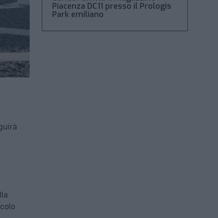
Piacenza DC11 presso il Prologis
Park emiliano
guirà
lla
lcolo