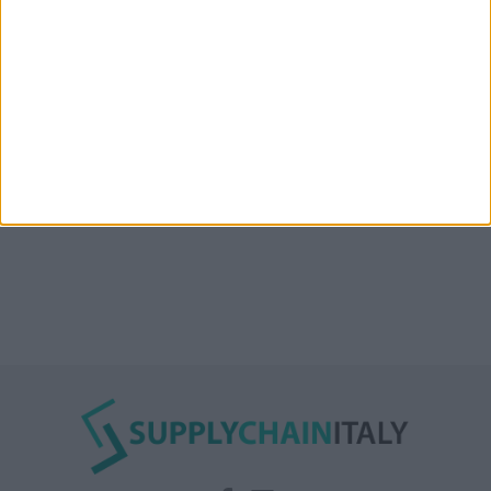
l’Oman”: lo ha annunciato l’Iran
Condor affitta il magazzino Piacenza DC11 presso il
Prologis Park emiliano