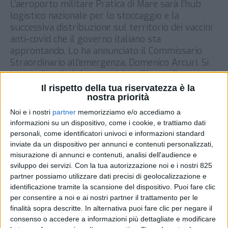
L’aeroporto militare Pratica di Mare sarà l’hub
logistico nazionale per lo stoccaggio e la
successiva distribuzione sul territorio dei vaccini
anti-covid che il governo italiano sta
approntando. Lo ha annunciato il Commissario
Straordinario all’emergenza, Domenico Arcuri. Si
tratta di un hub intermodale militare, di ampie
dimensioni, che sorge nel Lazio ed è stato
Il rispetto della tua riservatezza è la
ritenuto ottimale […]
nostra priorità
Noi e i nostri
partner
memorizziamo e/o accediamo a
DI
5 DICEMBRE 2020
informazioni su un dispositivo, come i cookie, e trattiamo dati
personali, come identificatori univoci e informazioni standard
STAMPA
inviate da un dispositivo per annunci e contenuti personalizzati,
misurazione di annunci e contenuti, analisi dell'audience e
sviluppo dei servizi.
Con la tua autorizzazione noi e i nostri 825
partner possiamo utilizzare dati precisi di geolocalizzazione e
identificazione tramite la scansione del dispositivo. Puoi fare clic
per consentire a noi e ai nostri partner il trattamento per le
finalità sopra descritte. In alternativa puoi fare clic per negare il
consenso o accedere a informazioni più dettagliate e modificare