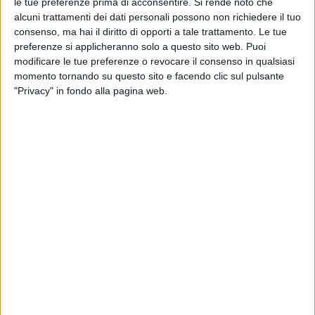
le tue preferenze prima di acconsentire.
Si rende noto che
alcuni trattamenti dei dati personali possono non richiedere il tuo
consenso, ma hai il diritto di opporti a tale trattamento. Le tue
preferenze si applicheranno solo a questo sito web. Puoi
modificare le tue preferenze o revocare il consenso in qualsiasi
momento tornando su questo sito e facendo clic sul pulsante
"Privacy" in fondo alla pagina web.
L’aeroporto militare Pratica di Mare sarà l’hub logistico
nazionale per lo stoccaggio e la successiva
distribuzione sul territorio dei vaccini anti-covid che il
governo italiano sta approntando. Lo ha annunciato il
Commissario Straordinario all’emergenza, Domenico
Arcuri.